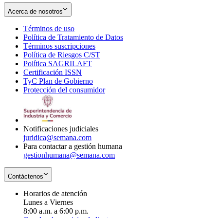
Acerca de nosotros
Términos de uso
Opens
Política de Tratamiento de Datos
in
Opens
Términos suscripciones
new
Opens
in
Política de Riesgos C/ST
window
in
Opens
new
Política SAGRILAFT
Opens
new
in
window
Certificación ISSN
Opens
in
window
new
TyC Plan de Gobierno
in
new
Opens
window
Protección del consumidor
new
window
in
Opens
window
new
in
window
new
window
Notificaciones judiciales
juridica@semana.com
Para contactar a gestión humana
gestionhumana@semana.com
Contáctenos
Horarios de atención
Lunes a Viernes
8:00 a.m. a 6:00 p.m.