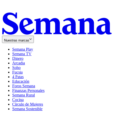
Nuestras marcas
Semana Play
Semana TV
Dinero
Arcadia
Soho
Opens
Fucsia
in
Opens
4 Patas
new
in
Educación
window
new
Foros Semana
window
Finanzas Personales
Semana Rural
Cocina
Círculo de Mujeres
Semana Sostenible