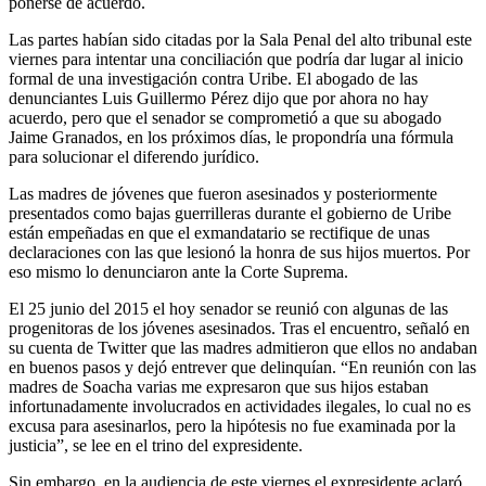
ponerse de acuerdo.
Las partes habían sido citadas por la Sala Penal del alto tribunal este
viernes para intentar una conciliación que podría dar lugar al inicio
formal de una investigación contra Uribe. El abogado de las
denunciantes Luis Guillermo Pérez dijo que por ahora no hay
acuerdo, pero que el senador se comprometió a que su abogado
Jaime Granados, en los próximos días, le propondría una fórmula
para solucionar el diferendo jurídico.
Las madres de jóvenes que fueron asesinados y posteriormente
presentados como bajas guerrilleras durante el gobierno de Uribe
están empeñadas en que el exmandatario se rectifique de unas
declaraciones con las que lesionó la honra de sus hijos muertos. Por
eso mismo lo denunciaron ante la Corte Suprema.
El 25 junio del 2015 el hoy senador se reunió con algunas de las
progenitoras de los jóvenes asesinados. Tras el encuentro, señaló en
su cuenta de Twitter que las madres admitieron que ellos no andaban
en buenos pasos y dejó entrever que delinquían. “En reunión con las
madres de Soacha varias me expresaron que sus hijos estaban
infortunadamente involucrados en actividades ilegales, lo cual no es
excusa para asesinarlos, pero la hipótesis no fue examinada por la
justicia”, se lee en el trino del expresidente.
Sin embargo, en la audiencia de este viernes el expresidente aclaró