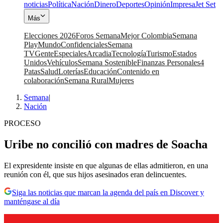
noticias
Política
Nación
Dinero
Deportes
Opinión
Impresa
Jet Set
Más
Elecciones 2026
Foros Semana
Mejor Colombia
Semana
Play
Mundo
Confidenciales
Semana
TV
Gente
Especiales
Arcadia
Tecnología
Turismo
Estados
Unidos
Vehículos
Semana Sostenible
Finanzas Personales
4
Patas
Salud
Loterías
Educación
Contenido en
colaboración
Semana Rural
Mujeres
Semana
|
Nación
PROCESO
Uribe no concilió con madres de Soacha
El expresidente insiste en que algunas de ellas admitieron, en una
reunión con él, que sus hijos asesinados eran delincuentes.
Siga las noticias que marcan la agenda del país en Discover y
manténgase al día