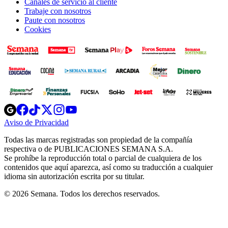
Canales de servicio al cliente
Trabaje con nosotros
Paute con nosotros
Cookies
Opens
Opens
Opens
Opens
Opens
in
in
in
in
in
Aviso de Privacidad
Opens
new
new
new
new
new
in
window
window
window
window
window
Todas las marcas registradas son propiedad de la compañía
new
respectiva o de PUBLICACIONES SEMANA S.A.
window
Se prohíbe la reproducción total o parcial de cualquiera de los
contenidos que aquí aparezca, así como su traducción a cualquier
idioma sin autorización escrita por su titular.
© 2026 Semana. Todos los derechos reservados.