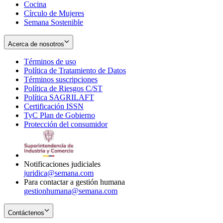
Cocina
Círculo de Mujeres
Semana Sostenible
Acerca de nosotros
Términos de uso
Opens
Política de Tratamiento de Datos
in
Opens
Términos suscripciones
new
Opens
in
Política de Riesgos C/ST
window
in
Opens
new
Política SAGRILAFT
Opens
new
in
window
Certificación ISSN
Opens
in
window
new
TyC Plan de Gobierno
in
new
Opens
window
Protección del consumidor
new
window
in
Opens
window
new
in
window
new
window
Notificaciones judiciales
juridica@semana.com
Para contactar a gestión humana
gestionhumana@semana.com
Contáctenos