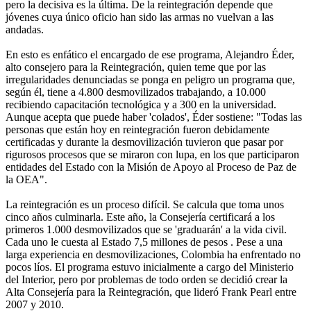
pero la decisiva es la última. De la reintegración depende que
jóvenes cuya único oficio han sido las armas no vuelvan a las
andadas.
En esto es enfático el encargado de ese programa, Alejandro Éder,
alto consejero para la Reintegración, quien teme que por las
irregularidades denunciadas se ponga en peligro un programa que,
según él, tiene a 4.800 desmovilizados trabajando, a 10.000
recibiendo capacitación tecnológica y a 300 en la universidad.
Aunque acepta que puede haber 'colados', Éder sostiene: "Todas las
personas que están hoy en reintegración fueron debidamente
certificadas y durante la desmovilización tuvieron que pasar por
rigurosos procesos que se miraron con lupa, en los que participaron
entidades del Estado con la Misión de Apoyo al Proceso de Paz de
la OEA".
La reintegración es un proceso difícil. Se calcula que toma unos
cinco años culminarla. Este año, la Consejería certificará a los
primeros 1.000 desmovilizados que se 'graduarán' a la vida civil.
Cada uno le cuesta al Estado 7,5 millones de pesos . Pese a una
larga experiencia en desmovilizaciones, Colombia ha enfrentado no
pocos líos. El programa estuvo inicialmente a cargo del Ministerio
del Interior, pero por problemas de todo orden se decidió crear la
Alta Consejería para la Reintegración, que lideró Frank Pearl entre
2007 y 2010.