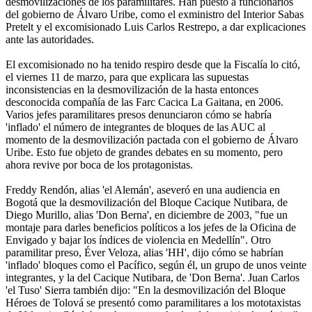
desmovilizaciones de los paramilitares. Han puesto a funcionarios
del gobierno de Álvaro Uribe, como el exministro del Interior Sabas
Pretelt y el excomisionado Luis Carlos Restrepo, a dar explicaciones
ante las autoridades.
El excomisionado no ha tenido respiro desde que la Fiscalía lo citó,
el viernes 11 de marzo, para que explicara las supuestas
inconsistencias en la desmovilización de la hasta entonces
desconocida compañía de las Farc Cacica La Gaitana, en 2006.
Varios jefes paramilitares presos denunciaron cómo se habría
'inflado' el número de integrantes de bloques de las AUC al
momento de la desmovilización pactada con el gobierno de Álvaro
Uribe. Esto fue objeto de grandes debates en su momento, pero
ahora revive por boca de los protagonistas.
Freddy Rendón, alias 'el Alemán', aseveró en una audiencia en
Bogotá que la desmovilización del Bloque Cacique Nutibara, de
Diego Murillo, alias 'Don Berna', en diciembre de 2003, "fue un
montaje para darles beneficios políticos a los jefes de la Oficina de
Envigado y bajar los índices de violencia en Medellín". Otro
paramilitar preso, Éver Veloza, alias 'HH', dijo cómo se habrían
'inflado' bloques como el Pacífico, según él, un grupo de unos veinte
integrantes, y la del Cacique Nutibara, de 'Don Berna'. Juan Carlos
'el Tuso' Sierra también dijo: "En la desmovilización del Bloque
Héroes de Tolová se presentó como paramilitares a los mototaxistas