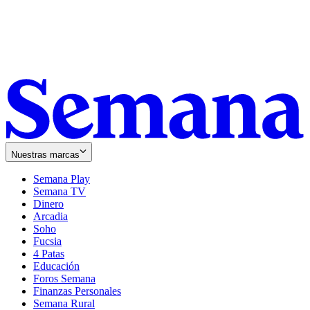
Nuestras marcas
Semana Play
Semana TV
Dinero
Arcadia
Soho
Opens
Fucsia
in
Opens
4 Patas
new
in
Educación
window
new
Foros Semana
window
Finanzas Personales
Semana Rural