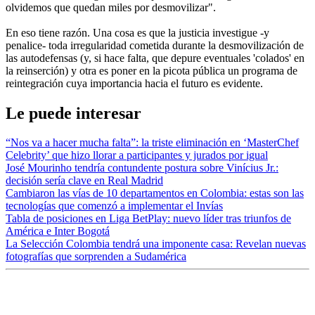
olvidemos que quedan miles por desmovilizar".
En eso tiene razón. Una cosa es que la justicia investigue -y
penalice- toda irregularidad cometida durante la desmovilización de
las autodefensas (y, si hace falta, que depure eventuales 'colados' en
la reinserción) y otra es poner en la picota pública un programa de
reintegración cuya importancia hacia el futuro es evidente.
Le puede interesar
“Nos va a hacer mucha falta”: la triste eliminación en ‘MasterChef
Celebrity’ que hizo llorar a participantes y jurados por igual
José Mourinho tendría contundente postura sobre Vinícius Jr.:
decisión sería clave en Real Madrid
Cambiaron las vías de 10 departamentos en Colombia: estas son las
tecnologías que comenzó a implementar el Invías
Tabla de posiciones en Liga BetPlay: nuevo líder tras triunfos de
América e Inter Bogotá
La Selección Colombia tendrá una imponente casa: Revelan nuevas
fotografías que sorprenden a Sudamérica