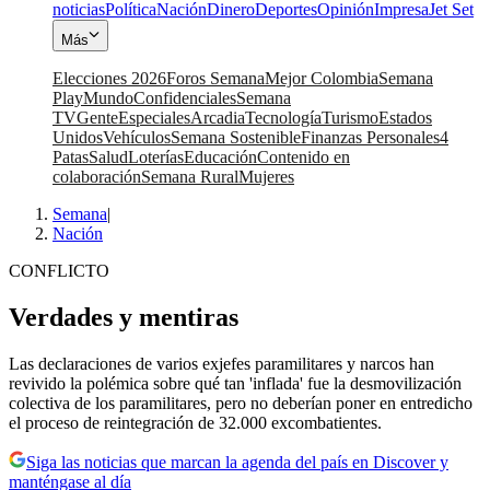
noticias
Política
Nación
Dinero
Deportes
Opinión
Impresa
Jet Set
Más
Elecciones 2026
Foros Semana
Mejor Colombia
Semana
Play
Mundo
Confidenciales
Semana
TV
Gente
Especiales
Arcadia
Tecnología
Turismo
Estados
Unidos
Vehículos
Semana Sostenible
Finanzas Personales
4
Patas
Salud
Loterías
Educación
Contenido en
colaboración
Semana Rural
Mujeres
Semana
|
Nación
CONFLICTO
Verdades y mentiras
Las declaraciones de varios exjefes paramilitares y narcos han
revivido la polémica sobre qué tan 'inflada' fue la desmovilización
colectiva de los paramilitares, pero no deberían poner en entredicho
el proceso de reintegración de 32.000 excombatientes.
Siga las noticias que marcan la agenda del país en Discover y
manténgase al día