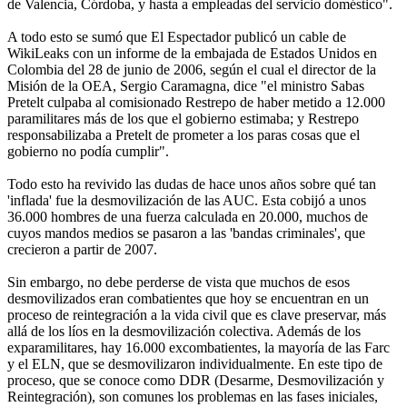
de Valencia, Córdoba, y hasta a empleadas del servicio doméstico".
A todo esto se sumó que El Espectador publicó un cable de
WikiLeaks con un informe de la embajada de Estados Unidos en
Colombia del 28 de junio de 2006, según el cual el director de la
Misión de la OEA, Sergio Caramagna, dice "el ministro Sabas
Pretelt culpaba al comisionado Restrepo de haber metido a 12.000
paramilitares más de los que el gobierno estimaba; y Restrepo
responsabilizaba a Pretelt de prometer a los paras cosas que el
gobierno no podía cumplir".
Todo esto ha revivido las dudas de hace unos años sobre qué tan
'inflada' fue la desmovilización de las AUC. Esta cobijó a unos
36.000 hombres de una fuerza calculada en 20.000, muchos de
cuyos mandos medios se pasaron a las 'bandas criminales', que
crecieron a partir de 2007.
Sin embargo, no debe perderse de vista que muchos de esos
desmovilizados eran combatientes que hoy se encuentran en un
proceso de reintegración a la vida civil que es clave preservar, más
allá de los líos en la desmovilización colectiva. Además de los
exparamilitares, hay 16.000 excombatientes, la mayoría de las Farc
y el ELN, que se desmovilizaron individualmente. En este tipo de
proceso, que se conoce como DDR (Desarme, Desmovilización y
Reintegración), son comunes los problemas en las fases iniciales,