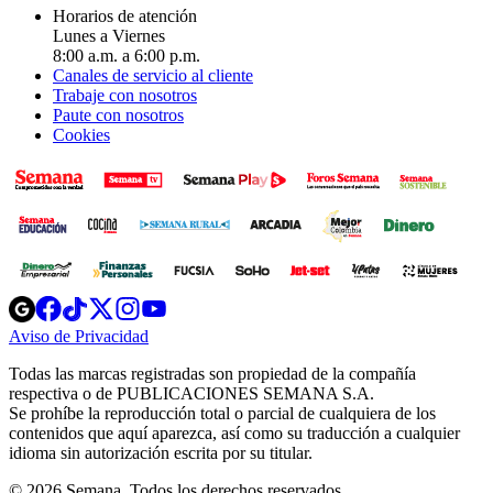
Horarios de atención
Lunes a Viernes
8:00 a.m. a 6:00 p.m.
Canales de servicio al cliente
Trabaje con nosotros
Paute con nosotros
Cookies
Opens
Opens
Opens
Opens
Opens
in
in
in
in
in
Aviso de Privacidad
Opens
new
new
new
new
new
in
window
window
window
window
window
Todas las marcas registradas son propiedad de la compañía
new
respectiva o de PUBLICACIONES SEMANA S.A.
window
Se prohíbe la reproducción total o parcial de cualquiera de los
contenidos que aquí aparezca, así como su traducción a cualquier
idioma sin autorización escrita por su titular.
© 2026 Semana. Todos los derechos reservados.