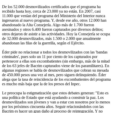
De los 52.000 desmovilizados certificados que el programa ha
recibido hasta hoy, cerca de 23.000 ya no están. En 2007, casi
11.000 que venían del programa del Ministerio del Interior nunca
ingresaron al nuevo programa. Y, desde ese año, otros 12.000 han
abandonado la Alta Consejería. Algo más de 1.700 fueron
asesinados y otros 6.400 fueron capturados por diversos delitos;
otros dejaron de asistir a las actividades. Hoy la Consejería se ocupa
de 32.000 desmovilizados, más 1.500 o 2.000 que anualmente
abandonan las filas de la guerrilla, según el Ejército.
Éder pide no relacionar a todos los desmovilizados con las 'bandas
criminales', pues solo un 11 por ciento de los capturados por
pertenecer a ellas son excombatientes (sin embargo, más de la mitad
de los 63 jefes de Bacrim capturados viene de los paramilitares). En
algunas regiones se habla de desmovilizados que cobran su mesada
de 450.000 pesos una vez al mes, pero siguen delinquiendo. Éder
alega que la tasa de reincidencia de los excombatientes del programa
es mucho más baja que la de los presos del Inpec.
Le preocupa la estigmatización que estos debates generan: "Esto es
una política de Estado que está ayudando a construir la paz. Los
desmovilizados son jóvenes y van a estar con nosotros por lo menos
por los próximos cincuenta años. Seguir relacionándolos con las
Bacrim es hacer un gran daño al proceso de reintegración. Y no