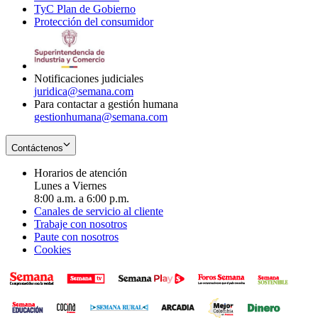
TyC Plan de Gobierno
in
new
Opens
window
Protección del consumidor
new
window
in
Opens
window
new
in
window
new
window
Notificaciones judiciales
juridica@semana.com
Para contactar a gestión humana
gestionhumana@semana.com
Contáctenos
Horarios de atención
Lunes a Viernes
8:00 a.m. a 6:00 p.m.
Canales de servicio al cliente
Trabaje con nosotros
Paute con nosotros
Cookies