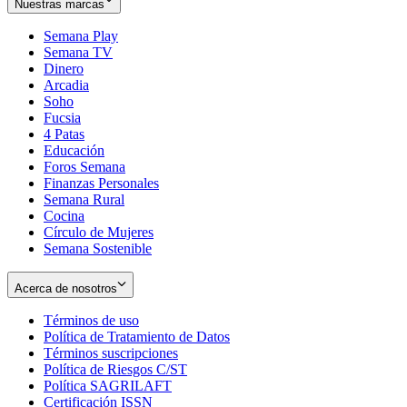
Nuestras marcas
Semana Play
Semana TV
Dinero
Arcadia
Soho
Opens
Fucsia
in
Opens
4 Patas
new
in
Educación
window
new
Foros Semana
window
Finanzas Personales
Semana Rural
Cocina
Círculo de Mujeres
Semana Sostenible
Acerca de nosotros
Términos de uso
Opens
Política de Tratamiento de Datos
in
Opens
Términos suscripciones
new
Opens
in
Política de Riesgos C/ST
window
in
Opens
new
Política SAGRILAFT
Opens
new
in
window
Certificación ISSN
Opens
in
window
new