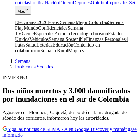
noticias
Política
Nación
Dinero
Deportes
Opinión
Impresa
Jet Set
Más
Elecciones 2026
Foros Semana
Mejor Colombia
Semana
Play
Mundo
Confidenciales
Semana
TV
Gente
Especiales
Arcadia
Tecnología
Turismo
Estados
Unidos
Vehículos
Semana Sostenible
Finanzas Personales
4
Patas
Salud
Loterías
Educación
Contenido en
colaboración
Semana Rural
Mujeres
Semana
|
Problemas Sociales
INVIERNO
Dos niños muertos y 3.000 damnificados
por inundaciones en el sur de Colombia
Aguacero en Florencia, Caquetá, desbordó en la madrugada del
sábado dos corrientes, informaron hoy las autoridades.
Siga las noticias de SEMANA en Google Discover y manténgase
informado