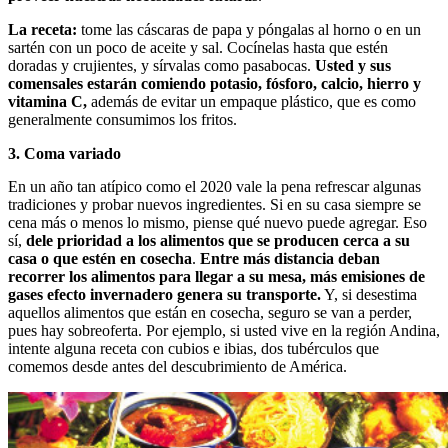
La receta:
tome las cáscaras de papa y póngalas al horno o en un
sartén con un poco de aceite y sal. Cocínelas hasta que estén
doradas y crujientes, y sírvalas como pasabocas.
Usted y sus
comensales estarán comiendo potasio, fósforo, calcio, hierro y
vitamina C,
además de evitar un empaque plástico, que es como
generalmente consumimos los fritos.
3.
Coma variado
En un año tan atípico como el 2020 vale la pena refrescar algunas
tradiciones y probar nuevos ingredientes. Si en su casa siempre se
cena más o menos lo mismo, piense qué nuevo puede agregar. Eso
sí,
dele prioridad a los alimentos que se producen cerca a su
casa o que estén en cosecha
.
Entre más distancia deban
recorrer los alimentos para llegar a su mesa, más emisiones de
gases efecto invernadero genera su transporte.
Y, si desestima
aquellos alimentos que están en cosecha, seguro se van a perder,
pues hay sobreoferta. Por ejemplo, si usted vive en la región Andina,
intente alguna receta con cubios e ibias, dos tubérculos que
comemos desde antes del descubrimiento de América.