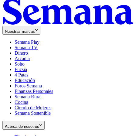
Nuestras marcas
Semana Play
Semana TV
Dinero
Arcadia
Soho
Opens
Fucsia
in
Opens
4 Patas
new
in
Educación
window
new
Foros Semana
window
Finanzas Personales
Semana Rural
Cocina
Círculo de Mujeres
Semana Sostenible
Acerca de nosotros