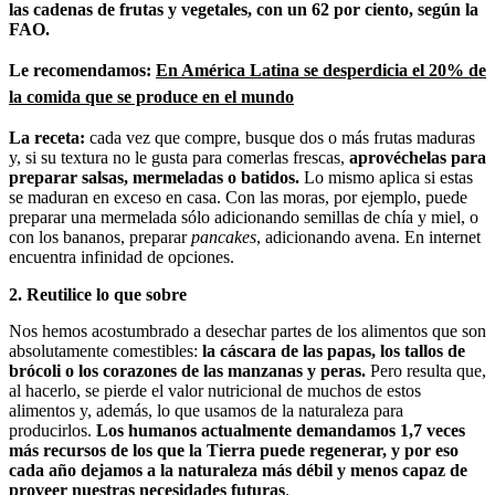
las cadenas de frutas y vegetales, con un 62 por ciento, según la
FAO.
Le recomendamos:
En América Latina se desperdicia el 20% de
la comida que se produce en el mundo
La receta:
cada vez que compre, busque dos o más frutas maduras
y, si su textura no le gusta para comerlas frescas,
aprovéchelas para
preparar salsas, mermeladas o batidos.
Lo mismo aplica si estas
se maduran en exceso en casa. Con las moras, por ejemplo, puede
preparar una mermelada sólo adicionando semillas de chía y miel, o
con los bananos, preparar
pancakes
, adicionando avena. En internet
encuentra infinidad de opciones.
2.
Reutilice lo que sobre
Nos hemos acostumbrado a desechar partes de los alimentos que son
absolutamente comestibles:
la cáscara de las papas, los tallos de
brócoli o los corazones de las manzanas y peras.
Pero resulta que,
al hacerlo, se pierde el valor nutricional de muchos de estos
alimentos y, además, lo que usamos de la naturaleza para
producirlos.
Los humanos actualmente demandamos 1,7 veces
más recursos de los que la Tierra puede regenerar, y por eso
cada año dejamos a la naturaleza más débil y menos capaz de
proveer nuestras necesidades futuras
.