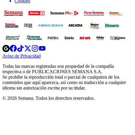
Cookies
Opens
Opens
Opens
Opens
Opens
in
in
in
in
in
Aviso de Privacidad
Opens
new
new
new
new
new
in
window
window
window
window
window
Todas las marcas registradas son propiedad de la compañía
new
respectiva o de PUBLICACIONES SEMANA S.A.
window
Se prohíbe la reproducción total o parcial de cualquiera de los
contenidos que aquí aparezca, así como su traducción a cualquier
idioma sin autorización escrita por su titular.
© 2026 Semana. Todos los derechos reservados.