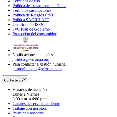
Términos de uso
Opens
Política de Tratamiento de Datos
in
Opens
Términos suscripciones
new
Opens
in
Política de Riesgos C/ST
window
in
Opens
new
Política SAGRILAFT
Opens
new
in
window
Certificación ISSN
Opens
in
window
new
TyC Plan de Gobierno
in
new
Opens
window
Protección del consumidor
new
window
in
Opens
window
new
in
window
new
window
Notificaciones judiciales
juridica@semana.com
Para contactar a gestión humana
gestionhumana@semana.com
Contáctenos
Horarios de atención
Lunes a Viernes
8:00 a.m. a 6:00 p.m.
Canales de servicio al cliente
Trabaje con nosotros
Paute con nosotros