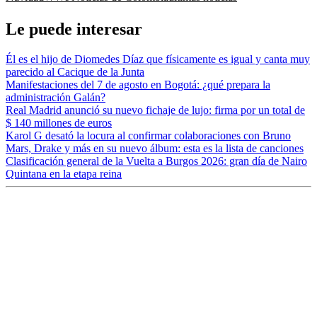
Le puede interesar
Él es el hijo de Diomedes Díaz que físicamente es igual y canta muy
parecido al Cacique de la Junta
Manifestaciones del 7 de agosto en Bogotá: ¿qué prepara la
administración Galán?
Real Madrid anunció su nuevo fichaje de lujo: firma por un total de
$ 140 millones de euros
Karol G desató la locura al confirmar colaboraciones con Bruno
Mars, Drake y más en su nuevo álbum: esta es la lista de canciones
Clasificación general de la Vuelta a Burgos 2026: gran día de Nairo
Quintana en la etapa reina