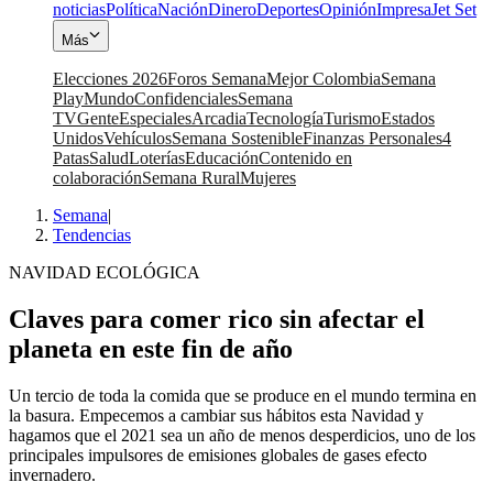
noticias
Política
Nación
Dinero
Deportes
Opinión
Impresa
Jet Set
Más
Elecciones 2026
Foros Semana
Mejor Colombia
Semana
Play
Mundo
Confidenciales
Semana
TV
Gente
Especiales
Arcadia
Tecnología
Turismo
Estados
Unidos
Vehículos
Semana Sostenible
Finanzas Personales
4
Patas
Salud
Loterías
Educación
Contenido en
colaboración
Semana Rural
Mujeres
Semana
|
Tendencias
NAVIDAD ECOLÓGICA
Claves para comer rico sin afectar el
planeta en este fin de año
Un tercio de toda la comida que se produce en el mundo termina en
la basura. Empecemos a cambiar sus hábitos esta Navidad y
hagamos que el 2021 sea un año de menos desperdicios, uno de los
principales impulsores de emisiones globales de gases efecto
invernadero.