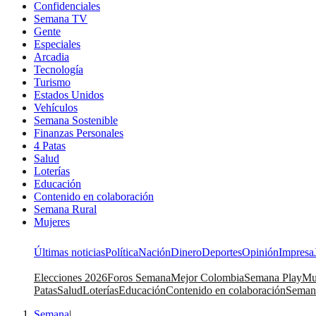
Confidenciales
Semana TV
Gente
Especiales
Arcadia
Tecnología
Turismo
Estados Unidos
Vehículos
Semana Sostenible
Finanzas Personales
4 Patas
Salud
Loterías
Educación
Contenido en colaboración
Semana Rural
Mujeres
Últimas noticias
Política
Nación
Dinero
Deportes
Opinión
Impresa
Elecciones 2026
Foros Semana
Mejor Colombia
Semana Play
Mu
Patas
Salud
Loterías
Educación
Contenido en colaboración
Seman
Semana
|