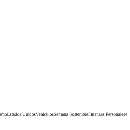
ismo
Estados Unidos
Vehículos
Semana Sostenible
Finanzas Personales
4