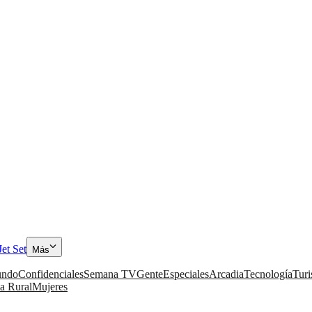
Jet Set
Más
ndo
Confidenciales
Semana TV
Gente
Especiales
Arcadia
Tecnología
Tur
a Rural
Mujeres