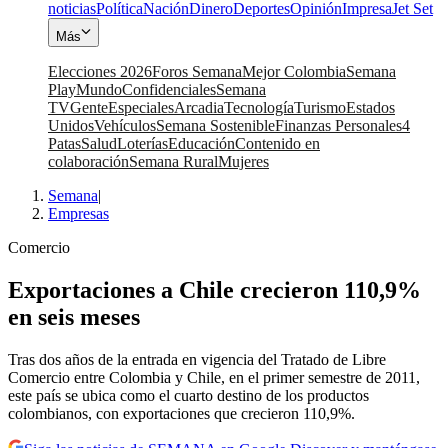
noticias
Política
Nación
Dinero
Deportes
Opinión
Impresa
Jet Set
Más
Elecciones 2026
Foros Semana
Mejor Colombia
Semana
Play
Mundo
Confidenciales
Semana
TV
Gente
Especiales
Arcadia
Tecnología
Turismo
Estados
Unidos
Vehículos
Semana Sostenible
Finanzas Personales
4
Patas
Salud
Loterías
Educación
Contenido en
colaboración
Semana Rural
Mujeres
Semana
|
Empresas
Comercio
Exportaciones a Chile crecieron 110,9%
en seis meses
Tras dos años de la entrada en vigencia del Tratado de Libre
Comercio entre Colombia y Chile, en el primer semestre de 2011,
este país se ubica como el cuarto destino de los productos
colombianos, con exportaciones que crecieron 110,9%.