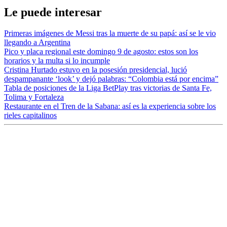
Le puede interesar
Primeras imágenes de Messi tras la muerte de su papá: así se le vio
llegando a Argentina
Pico y placa regional este domingo 9 de agosto: estos son los
horarios y la multa si lo incumple
Cristina Hurtado estuvo en la posesión presidencial, lució
despampanante ‘look’ y dejó palabras: “Colombia está por encima”
Tabla de posiciones de la Liga BetPlay tras victorias de Santa Fe,
Tolima y Fortaleza
Restaurante en el Tren de la Sabana: así es la experiencia sobre los
rieles capitalinos