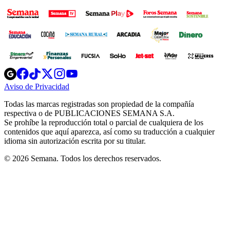
Opens
Opens
Opens
Opens
Opens
in
in
in
in
in
Aviso de Privacidad
Opens
new
new
new
new
new
in
window
window
window
window
window
Todas las marcas registradas son propiedad de la compañía
new
respectiva o de PUBLICACIONES SEMANA S.A.
window
Se prohíbe la reproducción total o parcial de cualquiera de los
contenidos que aquí aparezca, así como su traducción a cualquier
idioma sin autorización escrita por su titular.
© 2026 Semana. Todos los derechos reservados.