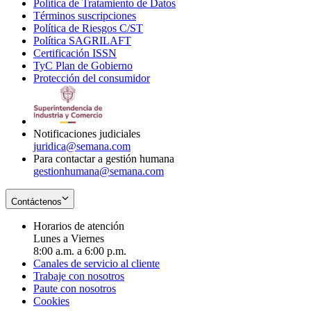
Política de Tratamiento de Datos
in
Opens
Términos suscripciones
new
Opens
in
Política de Riesgos C/ST
window
in
Opens
new
Política SAGRILAFT
Opens
new
in
window
Certificación ISSN
Opens
in
window
new
TyC Plan de Gobierno
in
new
Opens
window
Protección del consumidor
new
window
in
Opens
window
new
in
window
new
window
Notificaciones judiciales
juridica@semana.com
Para contactar a gestión humana
gestionhumana@semana.com
Contáctenos
Horarios de atención
Lunes a Viernes
8:00 a.m. a 6:00 p.m.
Canales de servicio al cliente
Trabaje con nosotros
Paute con nosotros
Cookies