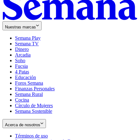
Nuestras marcas
Semana Play
Semana TV
Dinero
Arcadia
Soho
Opens
Fucsia
in
Opens
4 Patas
new
in
Educación
window
new
Foros Semana
window
Finanzas Personales
Semana Rural
Cocina
Círculo de Mujeres
Semana Sostenible
Acerca de nosotros
Términos de uso
Opens