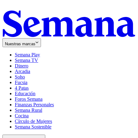
Nuestras marcas
Semana Play
Semana TV
Dinero
Arcadia
Soho
Opens
Fucsia
in
Opens
4 Patas
new
in
Educación
window
new
Foros Semana
window
Finanzas Personales
Semana Rural
Cocina
Círculo de Mujeres
Semana Sostenible