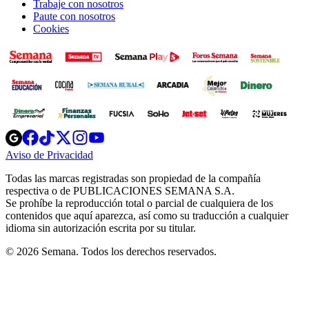
Trabaje con nosotros
Paute con nosotros
Cookies
Opens
Opens
Opens
Opens
Opens
in
in
in
in
in
Aviso de Privacidad
Opens
new
new
new
new
new
in
window
window
window
window
window
Todas las marcas registradas son propiedad de la compañía
new
respectiva o de PUBLICACIONES SEMANA S.A.
window
Se prohíbe la reproducción total o parcial de cualquiera de los
contenidos que aquí aparezca, así como su traducción a cualquier
idioma sin autorización escrita por su titular.
© 2026 Semana. Todos los derechos reservados.