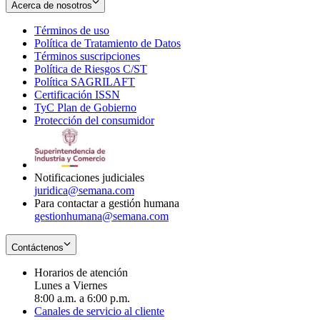
Acerca de nosotros
Términos de uso
Opens
Política de Tratamiento de Datos
in
Opens
Términos suscripciones
new
Opens
in
Política de Riesgos C/ST
window
in
Opens
new
Política SAGRILAFT
Opens
new
in
window
Certificación ISSN
Opens
in
window
new
TyC Plan de Gobierno
in
new
Opens
window
Protección del consumidor
new
window
in
Opens
window
new
in
window
new
window
Notificaciones judiciales
juridica@semana.com
Para contactar a gestión humana
gestionhumana@semana.com
Contáctenos
Horarios de atención
Lunes a Viernes
8:00 a.m. a 6:00 p.m.
Canales de servicio al cliente