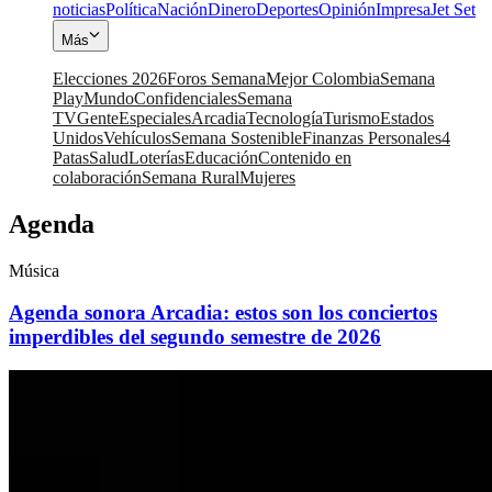
noticias
Política
Nación
Dinero
Deportes
Opinión
Impresa
Jet Set
Más
Elecciones 2026
Foros Semana
Mejor Colombia
Semana
Play
Mundo
Confidenciales
Semana
TV
Gente
Especiales
Arcadia
Tecnología
Turismo
Estados
Unidos
Vehículos
Semana Sostenible
Finanzas Personales
4
Patas
Salud
Loterías
Educación
Contenido en
colaboración
Semana Rural
Mujeres
Agenda
Música
Agenda sonora Arcadia: estos son los conciertos
imperdibles del segundo semestre de 2026