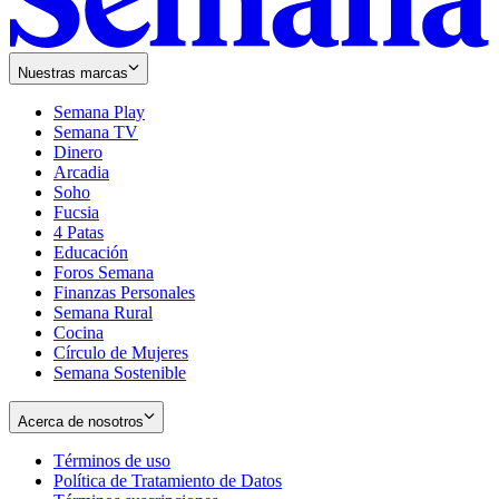
Nuestras marcas
Semana Play
Semana TV
Dinero
Arcadia
Soho
Opens
Fucsia
in
Opens
4 Patas
new
in
Educación
window
new
Foros Semana
window
Finanzas Personales
Semana Rural
Cocina
Círculo de Mujeres
Semana Sostenible
Acerca de nosotros
Términos de uso
Opens
Política de Tratamiento de Datos
in
Opens