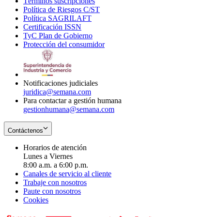
Términos suscripciones
new
Opens
in
Política de Riesgos C/ST
window
in
Opens
new
Política SAGRILAFT
Opens
new
in
window
Certificación ISSN
Opens
in
window
new
TyC Plan de Gobierno
in
new
Opens
window
Protección del consumidor
new
window
in
Opens
window
new
in
window
new
window
Notificaciones judiciales
juridica@semana.com
Para contactar a gestión humana
gestionhumana@semana.com
Contáctenos
Horarios de atención
Lunes a Viernes
8:00 a.m. a 6:00 p.m.
Canales de servicio al cliente
Trabaje con nosotros
Paute con nosotros
Cookies