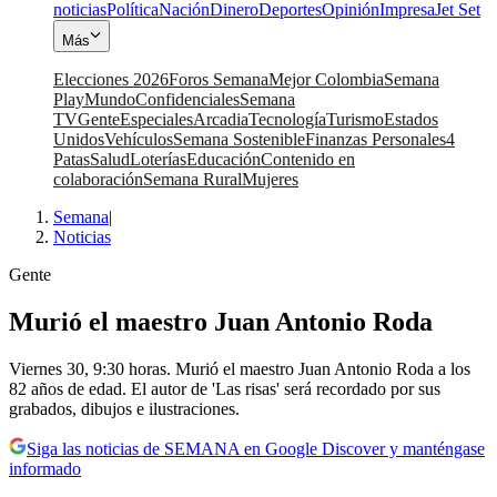
noticias
Política
Nación
Dinero
Deportes
Opinión
Impresa
Jet Set
Más
Elecciones 2026
Foros Semana
Mejor Colombia
Semana
Play
Mundo
Confidenciales
Semana
TV
Gente
Especiales
Arcadia
Tecnología
Turismo
Estados
Unidos
Vehículos
Semana Sostenible
Finanzas Personales
4
Patas
Salud
Loterías
Educación
Contenido en
colaboración
Semana Rural
Mujeres
Semana
|
Noticias
Gente
Murió el maestro Juan Antonio Roda
Viernes 30, 9:30 horas. Murió el maestro Juan Antonio Roda a los
82 años de edad. El autor de 'Las risas' será recordado por sus
grabados, dibujos e ilustraciones.
Siga las noticias de SEMANA en Google Discover y manténgase
informado