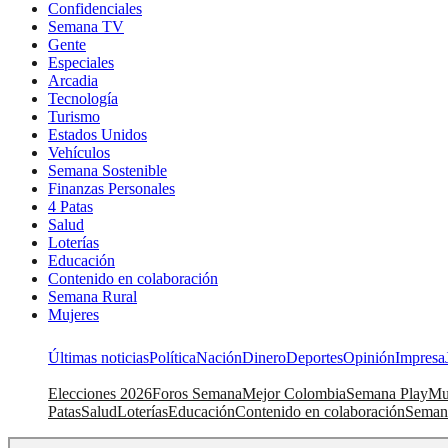
Confidenciales
Semana TV
Gente
Especiales
Arcadia
Tecnología
Turismo
Estados Unidos
Vehículos
Semana Sostenible
Finanzas Personales
4 Patas
Salud
Loterías
Educación
Contenido en colaboración
Semana Rural
Mujeres
Últimas noticias
Política
Nación
Dinero
Deportes
Opinión
Impresa
Elecciones 2026
Foros Semana
Mejor Colombia
Semana Play
Mu
Patas
Salud
Loterías
Educación
Contenido en colaboración
Seman