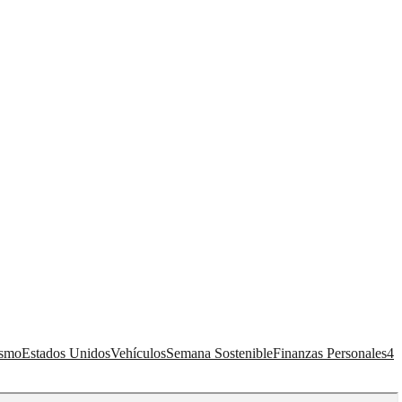
ismo
Estados Unidos
Vehículos
Semana Sostenible
Finanzas Personales
4