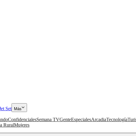
Jet Set
Más
ndo
Confidenciales
Semana TV
Gente
Especiales
Arcadia
Tecnología
Tur
a Rural
Mujeres