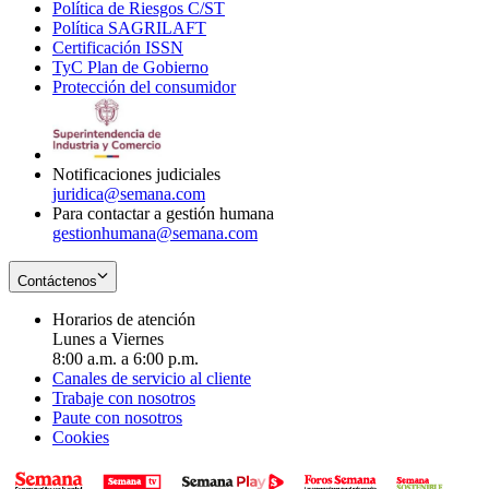
Política de Riesgos C/ST
window
in
Opens
new
Política SAGRILAFT
Opens
new
in
window
Certificación ISSN
Opens
in
window
new
TyC Plan de Gobierno
in
new
Opens
window
Protección del consumidor
new
window
in
Opens
window
new
in
window
new
window
Notificaciones judiciales
juridica@semana.com
Para contactar a gestión humana
gestionhumana@semana.com
Contáctenos
Horarios de atención
Lunes a Viernes
8:00 a.m. a 6:00 p.m.
Canales de servicio al cliente
Trabaje con nosotros
Paute con nosotros
Cookies