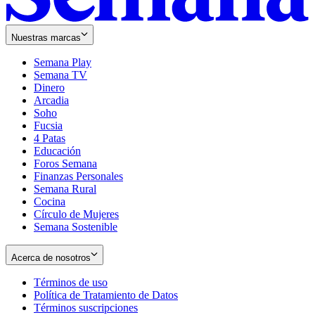
Nuestras marcas
Semana Play
Semana TV
Dinero
Arcadia
Soho
Opens
Fucsia
in
Opens
4 Patas
new
in
Educación
window
new
Foros Semana
window
Finanzas Personales
Semana Rural
Cocina
Círculo de Mujeres
Semana Sostenible
Acerca de nosotros
Términos de uso
Opens
Política de Tratamiento de Datos
in
Opens
Términos suscripciones
new
Opens
in