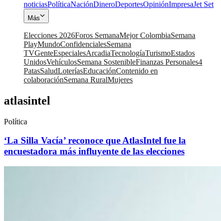
noticias
Política
Nación
Dinero
Deportes
Opinión
Impresa
Jet Set
Más
Elecciones 2026
Foros Semana
Mejor Colombia
Semana
Play
Mundo
Confidenciales
Semana
TV
Gente
Especiales
Arcadia
Tecnología
Turismo
Estados
Unidos
Vehículos
Semana Sostenible
Finanzas Personales
4
Patas
Salud
Loterías
Educación
Contenido en
colaboración
Semana Rural
Mujeres
atlasintel
Política
‘La Silla Vacía’ reconoce que AtlasIntel fue la
encuestadora más influyente de las elecciones