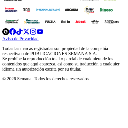
Opens
Opens
Opens
Opens
Opens
in
in
in
in
in
Aviso de Privacidad
Opens
new
new
new
new
new
in
window
window
window
window
window
Todas las marcas registradas son propiedad de la compañía
new
respectiva o de PUBLICACIONES SEMANA S.A.
window
Se prohíbe la reproducción total o parcial de cualquiera de los
contenidos que aquí aparezca, así como su traducción a cualquier
idioma sin autorización escrita por su titular.
© 2026 Semana. Todos los derechos reservados.