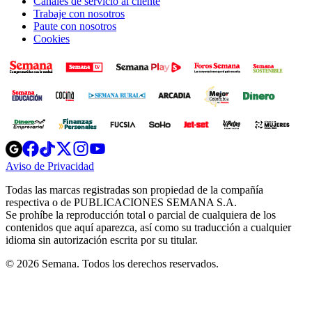
Canales de servicio al cliente
Trabaje con nosotros
Paute con nosotros
Cookies
Opens
Opens
Opens
Opens
Opens
in
in
in
in
in
Aviso de Privacidad
Opens
new
new
new
new
new
in
window
window
window
window
window
Todas las marcas registradas son propiedad de la compañía
new
respectiva o de PUBLICACIONES SEMANA S.A.
window
Se prohíbe la reproducción total o parcial de cualquiera de los
contenidos que aquí aparezca, así como su traducción a cualquier
idioma sin autorización escrita por su titular.
© 2026 Semana. Todos los derechos reservados.