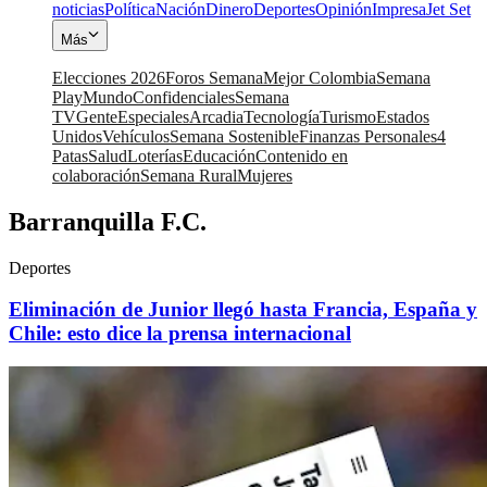
noticias
Política
Nación
Dinero
Deportes
Opinión
Impresa
Jet Set
Más
Elecciones 2026
Foros Semana
Mejor Colombia
Semana
Play
Mundo
Confidenciales
Semana
TV
Gente
Especiales
Arcadia
Tecnología
Turismo
Estados
Unidos
Vehículos
Semana Sostenible
Finanzas Personales
4
Patas
Salud
Loterías
Educación
Contenido en
colaboración
Semana Rural
Mujeres
Barranquilla F.C.
Deportes
Eliminación de Junior llegó hasta Francia, España y
Chile: esto dice la prensa internacional