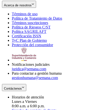
Acerca de nosotros
Términos de uso
Opens
Política de Tratamiento de Datos
in
Opens
Términos suscripciones
new
Opens
in
Política de Riesgos C/ST
window
in
Opens
new
Política SAGRILAFT
Opens
new
in
window
Certificación ISSN
Opens
in
window
new
TyC Plan de Gobierno
in
new
Opens
window
Protección del consumidor
new
window
in
Opens
window
new
in
window
new
window
Notificaciones judiciales
juridica@semana.com
Para contactar a gestión humana
gestionhumana@semana.com
Contáctenos
Horarios de atención
Lunes a Viernes
8:00 a.m. a 6:00 p.m.