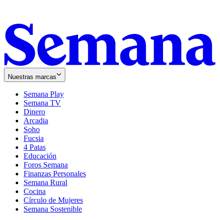
Nuestras marcas
Semana Play
Semana TV
Dinero
Arcadia
Soho
Opens
Fucsia
in
Opens
4 Patas
new
in
Educación
window
new
Foros Semana
window
Finanzas Personales
Semana Rural
Cocina
Círculo de Mujeres
Semana Sostenible