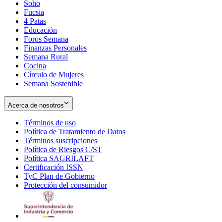
Soho
Opens
Fucsia
in
Opens
4 Patas
new
in
Educación
window
new
Foros Semana
window
Finanzas Personales
Semana Rural
Cocina
Círculo de Mujeres
Semana Sostenible
Acerca de nosotros
Términos de uso
Opens
Política de Tratamiento de Datos
in
Opens
Términos suscripciones
new
Opens
in
Política de Riesgos C/ST
window
in
Opens
new
Política SAGRILAFT
Opens
new
in
window
Certificación ISSN
Opens
in
window
new
TyC Plan de Gobierno
in
new
Opens
window
Protección del consumidor
new
window
in
Opens
window
new
in
window
new
window