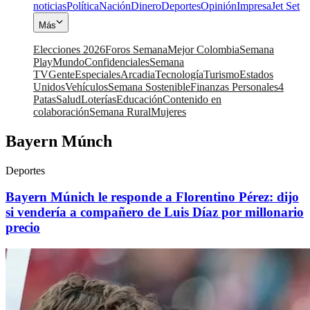
noticias
Política
Nación
Dinero
Deportes
Opinión
Impresa
Jet Set
Más
Elecciones 2026
Foros Semana
Mejor Colombia
Semana
Play
Mundo
Confidenciales
Semana
TV
Gente
Especiales
Arcadia
Tecnología
Turismo
Estados
Unidos
Vehículos
Semana Sostenible
Finanzas Personales
4
Patas
Salud
Loterías
Educación
Contenido en
colaboración
Semana Rural
Mujeres
Bayern Múnch
Deportes
Bayern Múnich le responde a Florentino Pérez: dijo
si vendería a compañero de Luis Díaz por millonario
precio