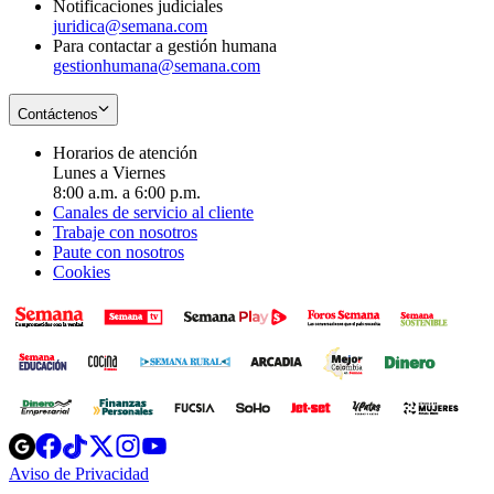
Notificaciones judiciales
juridica@semana.com
Para contactar a gestión humana
gestionhumana@semana.com
Contáctenos
Horarios de atención
Lunes a Viernes
8:00 a.m. a 6:00 p.m.
Canales de servicio al cliente
Trabaje con nosotros
Paute con nosotros
Cookies
Opens
Opens
Opens
Opens
Opens
in
in
in
in
in
Aviso de Privacidad
Opens
new
new
new
new
new
in