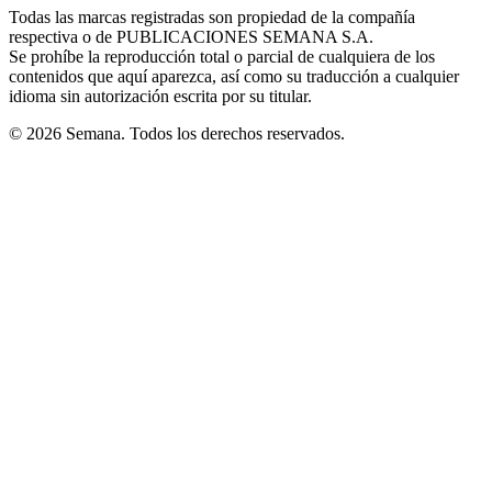
window
window
window
window
window
Todas las marcas registradas son propiedad de la compañía
new
respectiva o de PUBLICACIONES SEMANA S.A.
window
Se prohíbe la reproducción total o parcial de cualquiera de los
contenidos que aquí aparezca, así como su traducción a cualquier
idioma sin autorización escrita por su titular.
© 2026 Semana. Todos los derechos reservados.