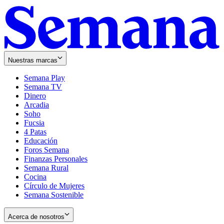
Nuestras marcas
Semana Play
Semana TV
Dinero
Arcadia
Soho
Opens
Fucsia
in
Opens
4 Patas
new
in
Educación
window
new
Foros Semana
window
Finanzas Personales
Semana Rural
Cocina
Círculo de Mujeres
Semana Sostenible
Acerca de nosotros