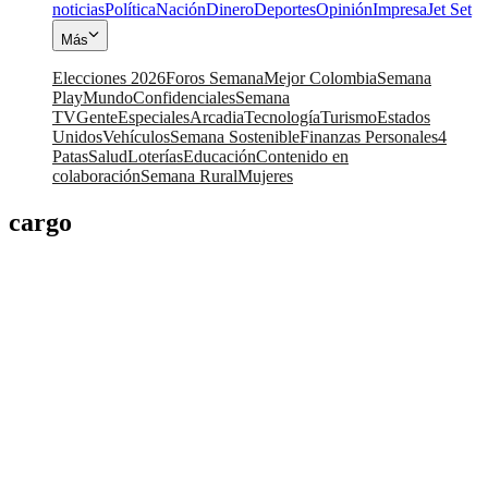
noticias
Política
Nación
Dinero
Deportes
Opinión
Impresa
Jet Set
Más
Elecciones 2026
Foros Semana
Mejor Colombia
Semana
Play
Mundo
Confidenciales
Semana
TV
Gente
Especiales
Arcadia
Tecnología
Turismo
Estados
Unidos
Vehículos
Semana Sostenible
Finanzas Personales
4
Patas
Salud
Loterías
Educación
Contenido en
colaboración
Semana Rural
Mujeres
cargo