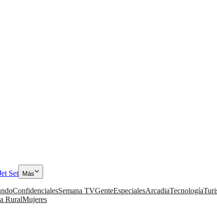
Jet Set
Más
ndo
Confidenciales
Semana TV
Gente
Especiales
Arcadia
Tecnología
Tur
a Rural
Mujeres