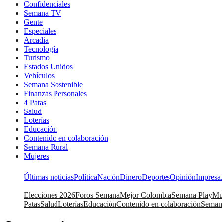
Confidenciales
Semana TV
Gente
Especiales
Arcadia
Tecnología
Turismo
Estados Unidos
Vehículos
Semana Sostenible
Finanzas Personales
4 Patas
Salud
Loterías
Educación
Contenido en colaboración
Semana Rural
Mujeres
Últimas noticias
Política
Nación
Dinero
Deportes
Opinión
Impresa
Elecciones 2026
Foros Semana
Mejor Colombia
Semana Play
Mu
Patas
Salud
Loterías
Educación
Contenido en colaboración
Seman