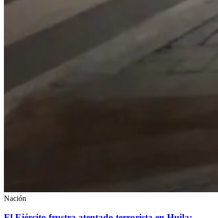
Nación
El Ejército frustra atentado terrorista en Huila;