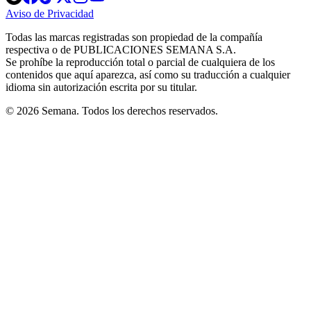
in
in
in
in
in
Aviso de Privacidad
Opens
new
new
new
new
new
in
window
window
window
window
window
Todas las marcas registradas son propiedad de la compañía
new
respectiva o de PUBLICACIONES SEMANA S.A.
window
Se prohíbe la reproducción total o parcial de cualquiera de los
contenidos que aquí aparezca, así como su traducción a cualquier
idioma sin autorización escrita por su titular.
© 2026 Semana. Todos los derechos reservados.