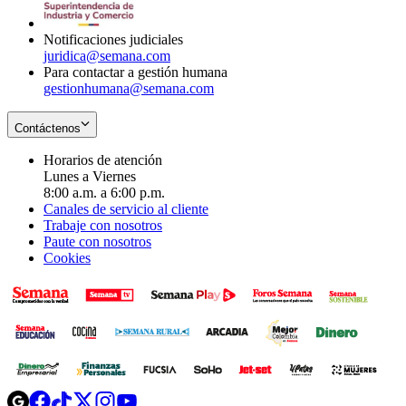
window
Notificaciones judiciales
juridica@semana.com
Para contactar a gestión humana
gestionhumana@semana.com
Contáctenos
Horarios de atención
Lunes a Viernes
8:00 a.m. a 6:00 p.m.
Canales de servicio al cliente
Trabaje con nosotros
Paute con nosotros
Cookies
Opens
Opens
Opens
Opens
Opens