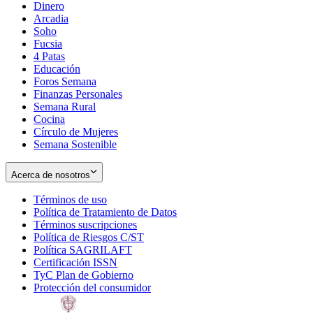
Dinero
Arcadia
Soho
Opens
Fucsia
in
Opens
4 Patas
new
in
Educación
window
new
Foros Semana
window
Finanzas Personales
Semana Rural
Cocina
Círculo de Mujeres
Semana Sostenible
Acerca de nosotros
Términos de uso
Opens
Política de Tratamiento de Datos
in
Opens
Términos suscripciones
new
Opens
in
Política de Riesgos C/ST
window
in
Opens
new
Política SAGRILAFT
Opens
new
in
window
Certificación ISSN
Opens
in
window
new
TyC Plan de Gobierno
in
new
Opens
window
Protección del consumidor
new
window
in
Opens
window
new
in
window
new