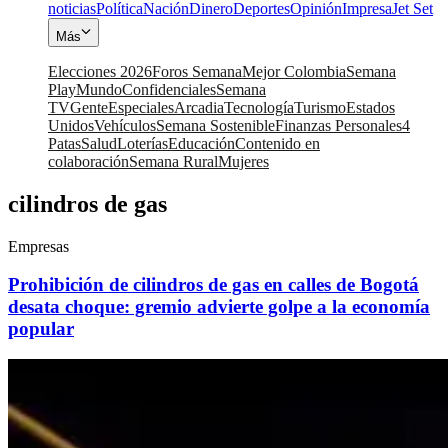
noticias
Política
Nación
Dinero
Deportes
Opinión
Impresa
Jet Set
Más
Elecciones 2026
Foros Semana
Mejor Colombia
Semana
Play
Mundo
Confidenciales
Semana
TV
Gente
Especiales
Arcadia
Tecnología
Turismo
Estados
Unidos
Vehículos
Semana Sostenible
Finanzas Personales
4
Patas
Salud
Loterías
Educación
Contenido en
colaboración
Semana Rural
Mujeres
cilindros de gas
Empresas
Prohibición de cilindros de gas en calles de Bogotá
desata choque: gremio advierte golpe a la economía
popular