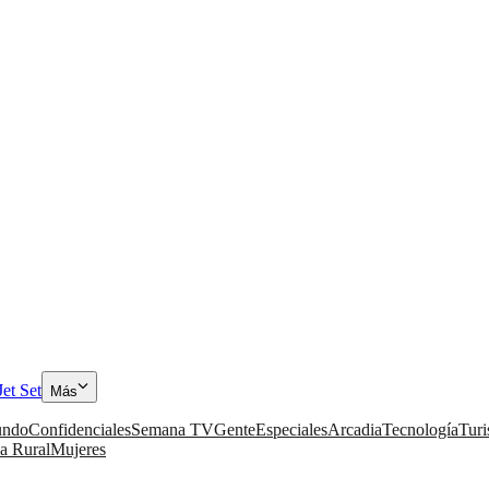
Jet Set
Más
ndo
Confidenciales
Semana TV
Gente
Especiales
Arcadia
Tecnología
Tur
a Rural
Mujeres