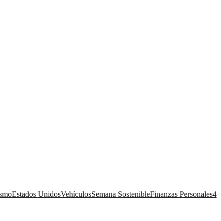
ismo
Estados Unidos
Vehículos
Semana Sostenible
Finanzas Personales
4