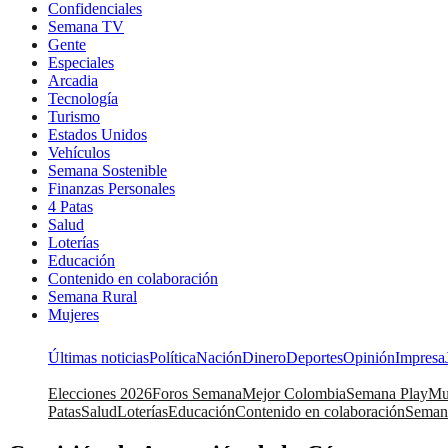
Confidenciales
Semana TV
Gente
Especiales
Arcadia
Tecnología
Turismo
Estados Unidos
Vehículos
Semana Sostenible
Finanzas Personales
4 Patas
Salud
Loterías
Educación
Contenido en colaboración
Semana Rural
Mujeres
Últimas noticias
Política
Nación
Dinero
Deportes
Opinión
Impresa
Elecciones 2026
Foros Semana
Mejor Colombia
Semana Play
Mu
Patas
Salud
Loterías
Educación
Contenido en colaboración
Seman