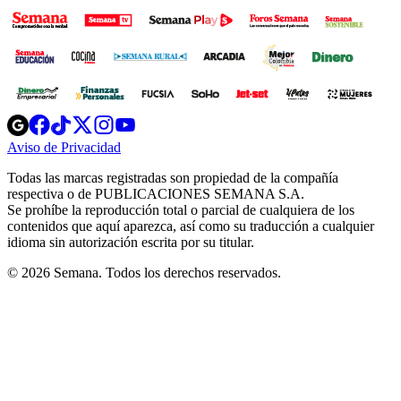
Opens
Opens
Opens
Opens
Opens
in
in
in
in
in
Aviso de Privacidad
Opens
new
new
new
new
new
in
window
window
window
window
window
Todas las marcas registradas son propiedad de la compañía
new
respectiva o de PUBLICACIONES SEMANA S.A.
window
Se prohíbe la reproducción total o parcial de cualquiera de los
contenidos que aquí aparezca, así como su traducción a cualquier
idioma sin autorización escrita por su titular.
© 2026 Semana. Todos los derechos reservados.