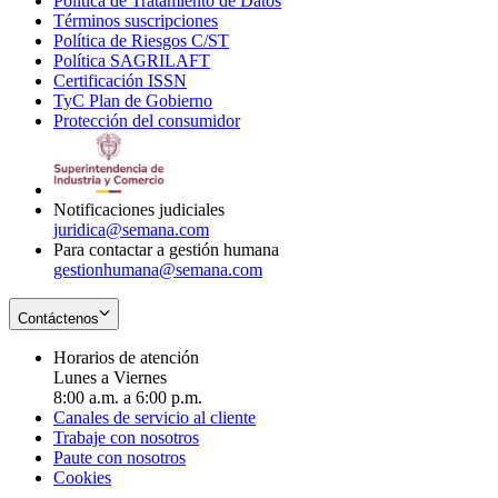
Política de Tratamiento de Datos
in
Opens
Términos suscripciones
new
Opens
in
Política de Riesgos C/ST
window
in
Opens
new
Política SAGRILAFT
Opens
new
in
window
Certificación ISSN
Opens
in
window
new
TyC Plan de Gobierno
in
new
Opens
window
Protección del consumidor
new
window
in
Opens
window
new
in
window
new
window
Notificaciones judiciales
juridica@semana.com
Para contactar a gestión humana
gestionhumana@semana.com
Contáctenos
Horarios de atención
Lunes a Viernes
8:00 a.m. a 6:00 p.m.
Canales de servicio al cliente
Trabaje con nosotros
Paute con nosotros
Cookies