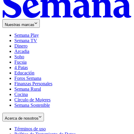
Nuestras marcas
Semana Play
Semana TV
Dinero
Arcadia
Soho
Opens
Fucsia
in
Opens
4 Patas
new
in
Educación
window
new
Foros Semana
window
Finanzas Personales
Semana Rural
Cocina
Círculo de Mujeres
Semana Sostenible
Acerca de nosotros
Términos de uso
Opens