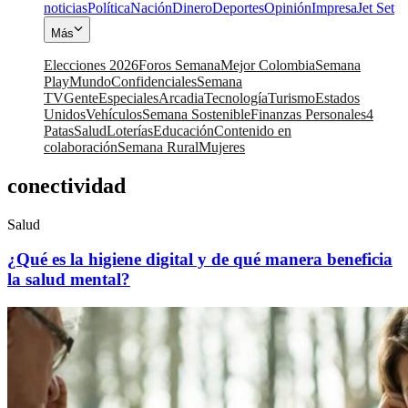
noticias
Política
Nación
Dinero
Deportes
Opinión
Impresa
Jet Set
Más
Elecciones 2026
Foros Semana
Mejor Colombia
Semana
Play
Mundo
Confidenciales
Semana
TV
Gente
Especiales
Arcadia
Tecnología
Turismo
Estados
Unidos
Vehículos
Semana Sostenible
Finanzas Personales
4
Patas
Salud
Loterías
Educación
Contenido en
colaboración
Semana Rural
Mujeres
conectividad
Salud
¿Qué es la higiene digital y de qué manera beneficia
la salud mental?