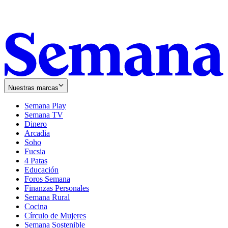
Nuestras marcas
Semana Play
Semana TV
Dinero
Arcadia
Soho
Opens
Fucsia
in
Opens
4 Patas
new
in
Educación
window
new
Foros Semana
window
Finanzas Personales
Semana Rural
Cocina
Círculo de Mujeres
Semana Sostenible