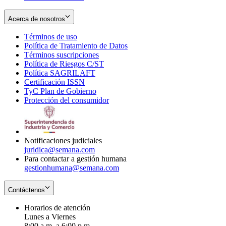
Acerca de nosotros
Términos de uso
Opens
Política de Tratamiento de Datos
in
Opens
Términos suscripciones
new
Opens
in
Política de Riesgos C/ST
window
in
Opens
new
Política SAGRILAFT
Opens
new
in
window
Certificación ISSN
Opens
in
window
new
TyC Plan de Gobierno
in
new
Opens
window
Protección del consumidor
new
window
in
Opens
window
new
in
window
new
window
Notificaciones judiciales
juridica@semana.com
Para contactar a gestión humana
gestionhumana@semana.com
Contáctenos
Horarios de atención
Lunes a Viernes
8:00 a.m. a 6:00 p.m.