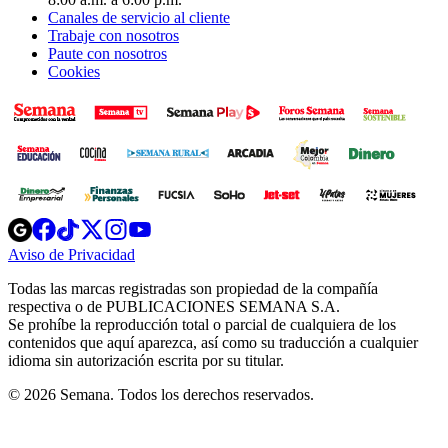
Canales de servicio al cliente
Trabaje con nosotros
Paute con nosotros
Cookies
Opens
Opens
Opens
Opens
Opens
in
in
in
in
in
Aviso de Privacidad
Opens
new
new
new
new
new
in
window
window
window
window
window
Todas las marcas registradas son propiedad de la compañía
new
respectiva o de PUBLICACIONES SEMANA S.A.
window
Se prohíbe la reproducción total o parcial de cualquiera de los
contenidos que aquí aparezca, así como su traducción a cualquier
idioma sin autorización escrita por su titular.
© 2026 Semana. Todos los derechos reservados.