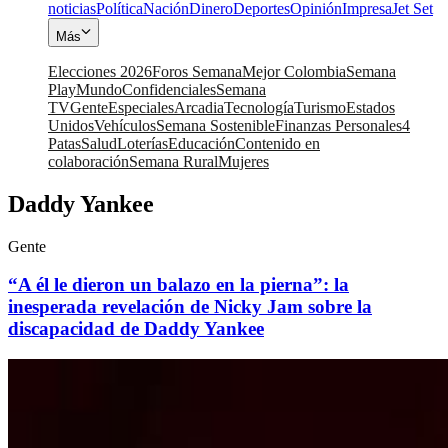
noticias
Política
Nación
Dinero
Deportes
Opinión
Impresa
Jet Set
Más
Elecciones 2026
Foros Semana
Mejor Colombia
Semana
Play
Mundo
Confidenciales
Semana
TV
Gente
Especiales
Arcadia
Tecnología
Turismo
Estados
Unidos
Vehículos
Semana Sostenible
Finanzas Personales
4
Patas
Salud
Loterías
Educación
Contenido en
colaboración
Semana Rural
Mujeres
Daddy Yankee
Gente
“A él le dieron un balazo en la pierna”: la
inesperada revelación de Nicky Jam sobre la
discapacidad de Daddy Yankee