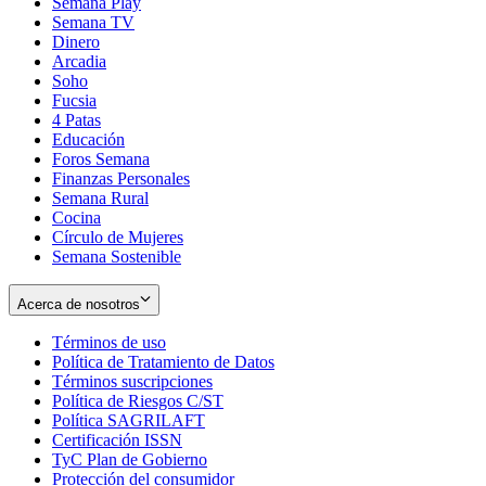
Semana Play
Semana TV
Dinero
Arcadia
Soho
Opens
Fucsia
in
Opens
4 Patas
new
in
Educación
window
new
Foros Semana
window
Finanzas Personales
Semana Rural
Cocina
Círculo de Mujeres
Semana Sostenible
Acerca de nosotros
Términos de uso
Opens
Política de Tratamiento de Datos
in
Opens
Términos suscripciones
new
Opens
in
Política de Riesgos C/ST
window
in
Opens
new
Política SAGRILAFT
Opens
new
in
window
Certificación ISSN
Opens
in
window
new
TyC Plan de Gobierno
in
new
Opens
window
Protección del consumidor
new
window
in
Opens