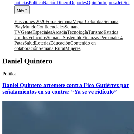
noticias
Política
Nación
Dinero
Deportes
Opinión
Impresa
Jet Set
Más
Elecciones 2026
Foros Semana
Mejor Colombia
Semana
Play
Mundo
Confidenciales
Semana
TV
Gente
Especiales
Arcadia
Tecnología
Turismo
Estados
Unidos
Vehículos
Semana Sostenible
Finanzas Personales
4
Patas
Salud
Loterías
Educación
Contenido en
colaboración
Semana Rural
Mujeres
Daniel Quintero
Política
Daniel Quintero arremete contra Fico Gutiérrez por
señalamientos en su contra: “Ya se ve ridículo”