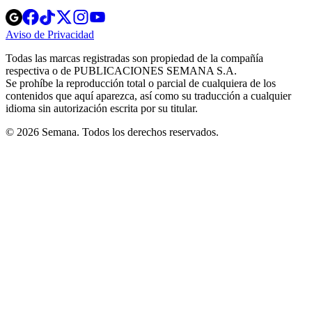
Opens
Opens
Opens
Opens
Opens
in
in
in
in
in
Aviso de Privacidad
Opens
new
new
new
new
new
in
window
window
window
window
window
Todas las marcas registradas son propiedad de la compañía
new
respectiva o de PUBLICACIONES SEMANA S.A.
window
Se prohíbe la reproducción total o parcial de cualquiera de los
contenidos que aquí aparezca, así como su traducción a cualquier
idioma sin autorización escrita por su titular.
© 2026 Semana. Todos los derechos reservados.