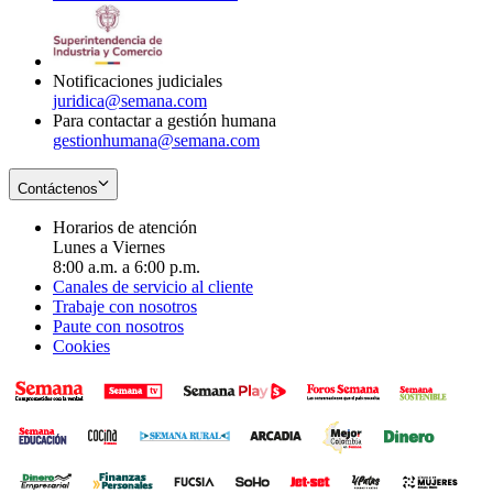
window
new
in
window
new
window
Notificaciones judiciales
juridica@semana.com
Para contactar a gestión humana
gestionhumana@semana.com
Contáctenos
Horarios de atención
Lunes a Viernes
8:00 a.m. a 6:00 p.m.
Canales de servicio al cliente
Trabaje con nosotros
Paute con nosotros
Cookies