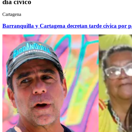
día cívico
Cartagena
Barranquilla y Cartagena decretan tarde cívica por 