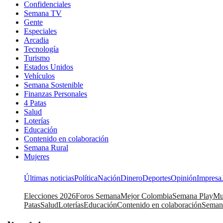
Confidenciales
Semana TV
Gente
Especiales
Arcadia
Tecnología
Turismo
Estados Unidos
Vehículos
Semana Sostenible
Finanzas Personales
4 Patas
Salud
Loterías
Educación
Contenido en colaboración
Semana Rural
Mujeres
Últimas noticias
Política
Nación
Dinero
Deportes
Opinión
Impresa
Elecciones 2026
Foros Semana
Mejor Colombia
Semana Play
Mu
Patas
Salud
Loterías
Educación
Contenido en colaboración
Seman