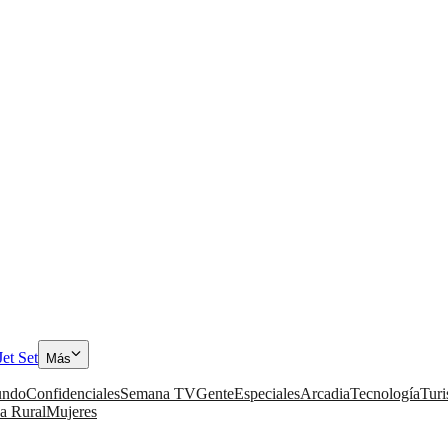
Jet Set
Más
ndo
Confidenciales
Semana TV
Gente
Especiales
Arcadia
Tecnología
Tur
a Rural
Mujeres