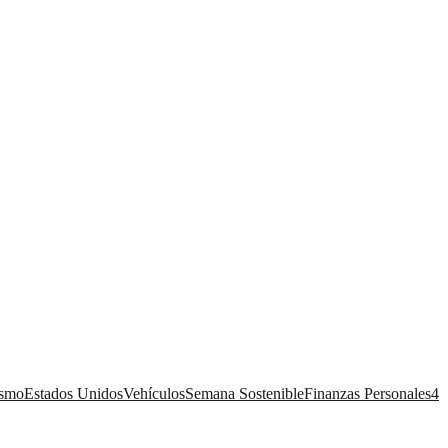
ismo
Estados Unidos
Vehículos
Semana Sostenible
Finanzas Personales
4