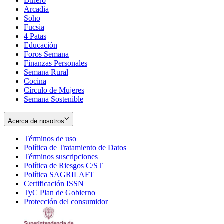
Dinero
Arcadia
Soho
Opens
Fucsia
in
Opens
4 Patas
new
in
Educación
window
new
Foros Semana
window
Finanzas Personales
Semana Rural
Cocina
Círculo de Mujeres
Semana Sostenible
Acerca de nosotros
Términos de uso
Opens
Política de Tratamiento de Datos
in
Opens
Términos suscripciones
new
Opens
in
Política de Riesgos C/ST
window
in
Opens
new
Política SAGRILAFT
Opens
new
in
window
Certificación ISSN
Opens
in
window
new
TyC Plan de Gobierno
in
new
Opens
window
Protección del consumidor
new
window
in
Opens
window
new
in
window
new