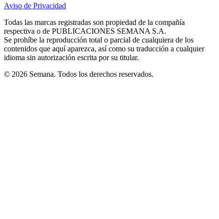
in
in
in
in
in
Aviso de Privacidad
Opens
new
new
new
new
new
in
window
window
window
window
window
Todas las marcas registradas son propiedad de la compañía
new
respectiva o de PUBLICACIONES SEMANA S.A.
window
Se prohíbe la reproducción total o parcial de cualquiera de los
contenidos que aquí aparezca, así como su traducción a cualquier
idioma sin autorización escrita por su titular.
© 2026 Semana. Todos los derechos reservados.