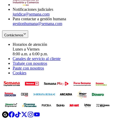
window
Notificaciones judiciales
juridica@semana.com
Para contactar a gestión humana
gestionhumana@semana.com
Contáctenos
Horarios de atención
Lunes a Viernes
8:00 a.m. a 6:00 p.m.
Canales de servicio al cliente
Trabaje con nosotros
Paute con nosotros
Cookies
Opens
Opens
Opens
Opens
Opens