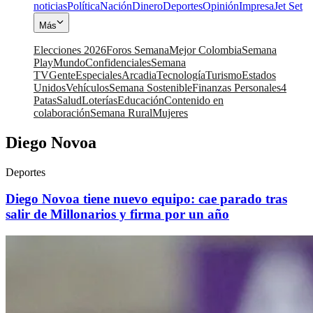
noticias
Política
Nación
Dinero
Deportes
Opinión
Impresa
Jet Set
Más
Elecciones 2026
Foros Semana
Mejor Colombia
Semana
Play
Mundo
Confidenciales
Semana
TV
Gente
Especiales
Arcadia
Tecnología
Turismo
Estados
Unidos
Vehículos
Semana Sostenible
Finanzas Personales
4
Patas
Salud
Loterías
Educación
Contenido en
colaboración
Semana Rural
Mujeres
Diego Novoa
Deportes
Diego Novoa tiene nuevo equipo: cae parado tras
salir de Millonarios y firma por un año