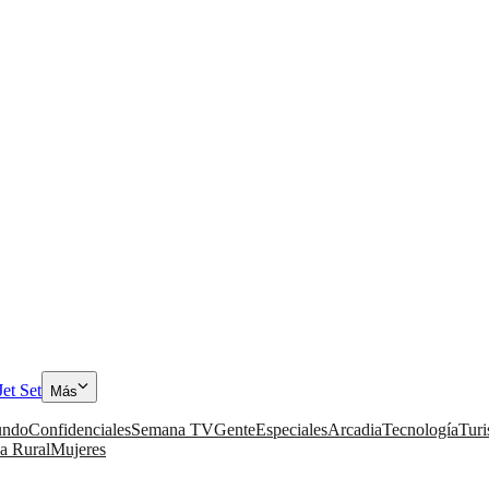
Jet Set
Más
ndo
Confidenciales
Semana TV
Gente
Especiales
Arcadia
Tecnología
Tur
a Rural
Mujeres