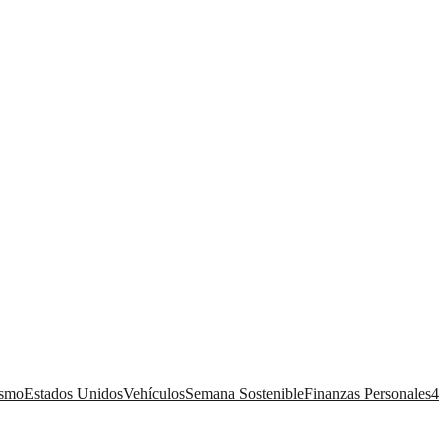
ismo
Estados Unidos
Vehículos
Semana Sostenible
Finanzas Personales
4