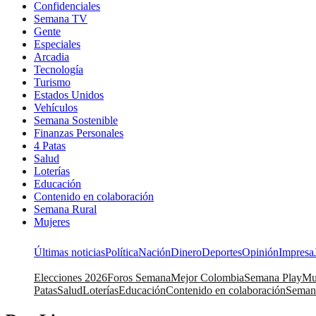
Confidenciales
Semana TV
Gente
Especiales
Arcadia
Tecnología
Turismo
Estados Unidos
Vehículos
Semana Sostenible
Finanzas Personales
4 Patas
Salud
Loterías
Educación
Contenido en colaboración
Semana Rural
Mujeres
Últimas noticias
Política
Nación
Dinero
Deportes
Opinión
Impresa
Elecciones 2026
Foros Semana
Mejor Colombia
Semana Play
Mu
Patas
Salud
Loterías
Educación
Contenido en colaboración
Seman