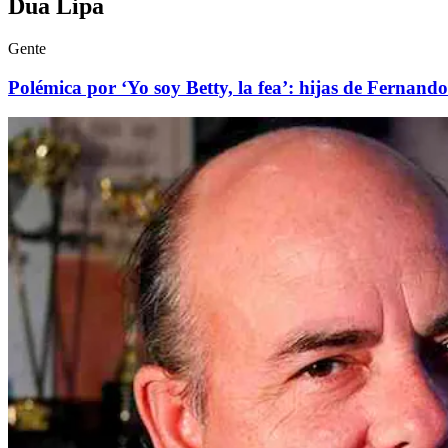
Dua Lipa
Gente
Polémica por ‘Yo soy Betty, la fea’: hijas de Fern