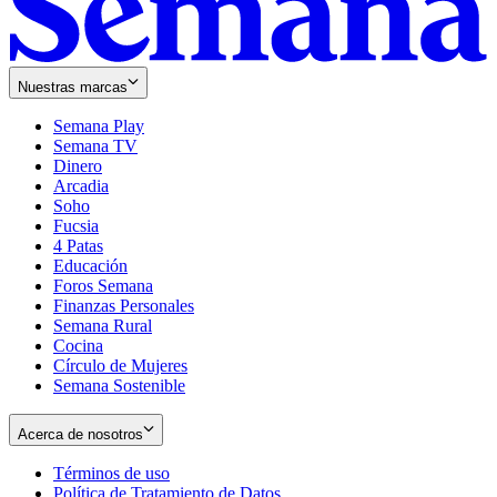
Nuestras marcas
Semana Play
Semana TV
Dinero
Arcadia
Soho
Opens
Fucsia
in
Opens
4 Patas
new
in
Educación
window
new
Foros Semana
window
Finanzas Personales
Semana Rural
Cocina
Círculo de Mujeres
Semana Sostenible
Acerca de nosotros
Términos de uso
Opens
Política de Tratamiento de Datos
in
Opens