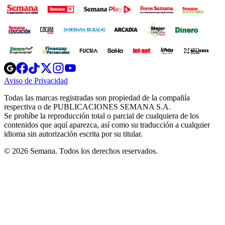
Opens
Opens
Opens
Opens
Opens
in
in
in
in
in
Aviso de Privacidad
Opens
new
new
new
new
new
in
window
window
window
window
window
Todas las marcas registradas son propiedad de la compañía
new
respectiva o de PUBLICACIONES SEMANA S.A.
window
Se prohíbe la reproducción total o parcial de cualquiera de los
contenidos que aquí aparezca, así como su traducción a cualquier
idioma sin autorización escrita por su titular.
© 2026 Semana. Todos los derechos reservados.