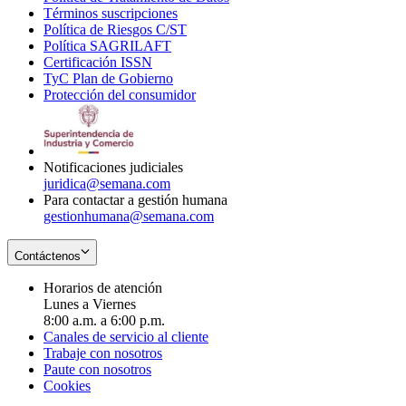
Términos suscripciones
new
Opens
in
Política de Riesgos C/ST
window
in
Opens
new
Política SAGRILAFT
Opens
new
in
window
Certificación ISSN
Opens
in
window
new
TyC Plan de Gobierno
in
new
Opens
window
Protección del consumidor
new
window
in
Opens
window
new
in
window
new
window
Notificaciones judiciales
juridica@semana.com
Para contactar a gestión humana
gestionhumana@semana.com
Contáctenos
Horarios de atención
Lunes a Viernes
8:00 a.m. a 6:00 p.m.
Canales de servicio al cliente
Trabaje con nosotros
Paute con nosotros
Cookies