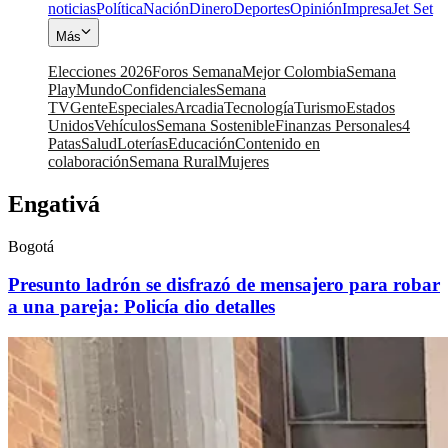
noticias
Política
Nación
Dinero
Deportes
Opinión
Impresa
Jet Set
Más
Elecciones 2026
Foros Semana
Mejor Colombia
Semana
Play
Mundo
Confidenciales
Semana
TV
Gente
Especiales
Arcadia
Tecnología
Turismo
Estados
Unidos
Vehículos
Semana Sostenible
Finanzas Personales
4
Patas
Salud
Loterías
Educación
Contenido en
colaboración
Semana Rural
Mujeres
Engativá
Bogotá
Presunto ladrón se disfrazó de mensajero para robar
a una pareja: Policía dio detalles