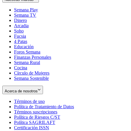
Semana Play
Semana TV
Dinero
Arcadia
Soho
Opens
Fucsia
in
Opens
4 Patas
new
in
Educación
window
new
Foros Semana
window
Finanzas Personales
Semana Rural
Cocina
Círculo de Mujeres
Semana Sostenible
Acerca de nosotros
Términos de uso
Opens
Política de Tratamiento de Datos
in
Opens
Términos suscripciones
new
Opens
in
Política de Riesgos C/ST
window
in
Opens
new
Política SAGRILAFT
Opens
new
in
window
Certificación ISSN
Opens
in
window
new