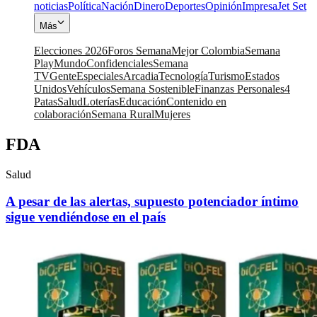
noticias
Política
Nación
Dinero
Deportes
Opinión
Impresa
Jet Set
Más
Elecciones 2026
Foros Semana
Mejor Colombia
Semana
Play
Mundo
Confidenciales
Semana
TV
Gente
Especiales
Arcadia
Tecnología
Turismo
Estados
Unidos
Vehículos
Semana Sostenible
Finanzas Personales
4
Patas
Salud
Loterías
Educación
Contenido en
colaboración
Semana Rural
Mujeres
FDA
Salud
A pesar de las alertas, supuesto potenciador íntimo
sigue vendiéndose en el país