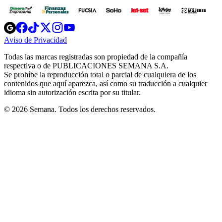
Opens
Opens
Opens
Opens
Opens
in
in
in
in
in
Aviso de Privacidad
Opens
new
new
new
new
new
in
window
window
window
window
window
Todas las marcas registradas son propiedad de la compañía
new
respectiva o de PUBLICACIONES SEMANA S.A.
window
Se prohíbe la reproducción total o parcial de cualquiera de los
contenidos que aquí aparezca, así como su traducción a cualquier
idioma sin autorización escrita por su titular.
© 2026 Semana. Todos los derechos reservados.