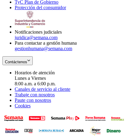
TyC Plan de Gobierno
in
new
Opens
window
Protección del consumidor
new
window
in
Opens
window
new
in
window
new
window
Notificaciones judiciales
juridica@semana.com
Para contactar a gestión humana
gestionhumana@semana.com
Contáctenos
Horarios de atención
Lunes a Viernes
8:00 a.m. a 6:00 p.m.
Canales de servicio al cliente
Trabaje con nosotros
Paute con nosotros
Cookies