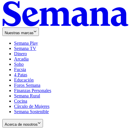
Nuestras marcas
Semana Play
Semana TV
Dinero
Arcadia
Soho
Opens
Fucsia
in
Opens
4 Patas
new
in
Educación
window
new
Foros Semana
window
Finanzas Personales
Semana Rural
Cocina
Círculo de Mujeres
Semana Sostenible
Acerca de nosotros