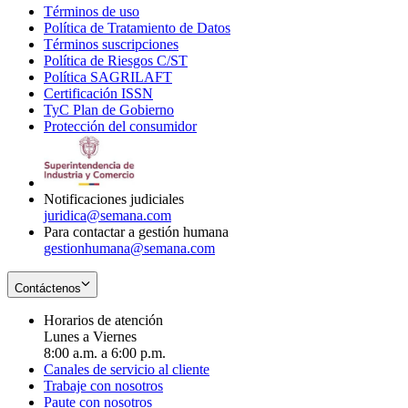
Términos de uso
Opens
Política de Tratamiento de Datos
in
Opens
Términos suscripciones
new
Opens
in
Política de Riesgos C/ST
window
in
Opens
new
Política SAGRILAFT
Opens
new
in
window
Certificación ISSN
Opens
in
window
new
TyC Plan de Gobierno
in
new
Opens
window
Protección del consumidor
new
window
in
Opens
window
new
in
window
new
window
Notificaciones judiciales
juridica@semana.com
Para contactar a gestión humana
gestionhumana@semana.com
Contáctenos
Horarios de atención
Lunes a Viernes
8:00 a.m. a 6:00 p.m.
Canales de servicio al cliente
Trabaje con nosotros
Paute con nosotros