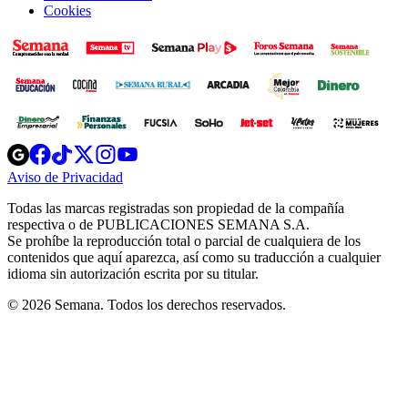
Cookies
Opens
Opens
Opens
Opens
Opens
in
in
in
in
in
Aviso de Privacidad
Opens
new
new
new
new
new
in
window
window
window
window
window
Todas las marcas registradas son propiedad de la compañía
new
respectiva o de PUBLICACIONES SEMANA S.A.
window
Se prohíbe la reproducción total o parcial de cualquiera de los
contenidos que aquí aparezca, así como su traducción a cualquier
idioma sin autorización escrita por su titular.
© 2026 Semana. Todos los derechos reservados.