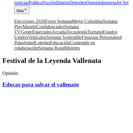
noticias
Política
Nación
Dinero
Deportes
Opinión
Impresa
Jet Set
Más
Elecciones 2026
Foros Semana
Mejor Colombia
Semana
Play
Mundo
Confidenciales
Semana
TV
Gente
Especiales
Arcadia
Tecnología
Turismo
Estados
Unidos
Vehículos
Semana Sostenible
Finanzas Personales
4
Patas
Salud
Loterías
Educación
Contenido en
colaboración
Semana Rural
Mujeres
Festival de la Leyenda Vallenata
Opinión
Educar para salvar el vallenato