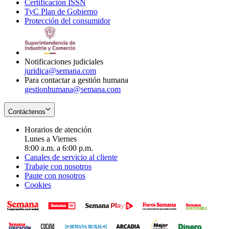
Certificación ISSN
Opens
in
window
new
TyC Plan de Gobierno
in
new
Opens
window
Protección del consumidor
new
window
in
Opens
window
new
in
window
new
window
Notificaciones judiciales
juridica@semana.com
Para contactar a gestión humana
gestionhumana@semana.com
Contáctenos
Horarios de atención
Lunes a Viernes
8:00 a.m. a 6:00 p.m.
Canales de servicio al cliente
Trabaje con nosotros
Paute con nosotros
Cookies