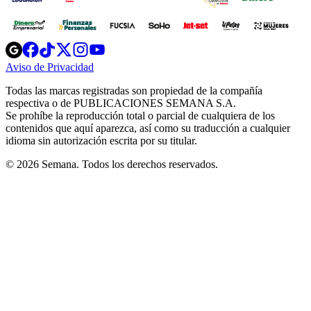
Opens
Opens
Opens
Opens
Opens
in
in
in
in
in
Aviso de Privacidad
Opens
new
new
new
new
new
in
window
window
window
window
window
Todas las marcas registradas son propiedad de la compañía
new
respectiva o de PUBLICACIONES SEMANA S.A.
window
Se prohíbe la reproducción total o parcial de cualquiera de los
contenidos que aquí aparezca, así como su traducción a cualquier
idioma sin autorización escrita por su titular.
© 2026 Semana. Todos los derechos reservados.