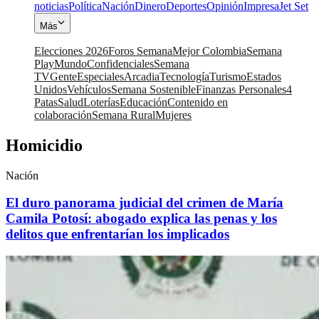
noticias
Política
Nación
Dinero
Deportes
Opinión
Impresa
Jet Set
Más
Elecciones 2026
Foros Semana
Mejor Colombia
Semana
Play
Mundo
Confidenciales
Semana
TV
Gente
Especiales
Arcadia
Tecnología
Turismo
Estados
Unidos
Vehículos
Semana Sostenible
Finanzas Personales
4
Patas
Salud
Loterías
Educación
Contenido en
colaboración
Semana Rural
Mujeres
Homicidio
Nación
El duro panorama judicial del crimen de María
Camila Potosí: abogado explica las penas y los
delitos que enfrentarían los implicados