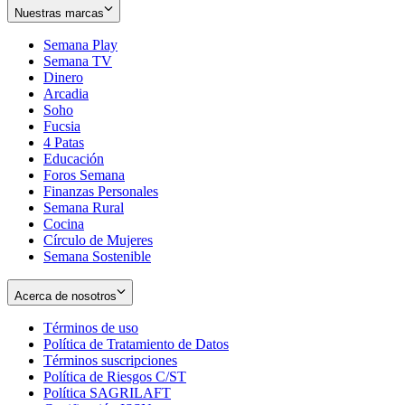
Nuestras marcas
Semana Play
Semana TV
Dinero
Arcadia
Soho
Opens
Fucsia
in
Opens
4 Patas
new
in
Educación
window
new
Foros Semana
window
Finanzas Personales
Semana Rural
Cocina
Círculo de Mujeres
Semana Sostenible
Acerca de nosotros
Términos de uso
Opens
Política de Tratamiento de Datos
in
Opens
Términos suscripciones
new
Opens
in
Política de Riesgos C/ST
window
in
Opens
new
Política SAGRILAFT
Opens
new
in
window