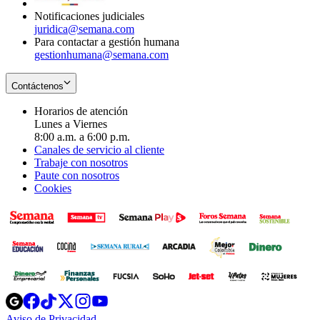
Notificaciones judiciales
juridica@semana.com
Para contactar a gestión humana
gestionhumana@semana.com
Contáctenos
Horarios de atención
Lunes a Viernes
8:00 a.m. a 6:00 p.m.
Canales de servicio al cliente
Trabaje con nosotros
Paute con nosotros
Cookies
Opens
Opens
Opens
Opens
Opens
in
in
in
in
in
Aviso de Privacidad
Opens