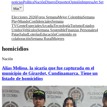
noticias
Política
Nación
Dinero
Deportes
Opinión
Impresa
Jet Set
Más
Elecciones 2026
Foros Semana
Mejor Colombia
Semana
Play
Mundo
Confidenciales
Semana
TV
Gente
Especiales
Arcadia
Tecnología
Turismo
Estados
Unidos
Vehículos
Semana Sostenible
Finanzas Personales
4
Patas
Salud
Loterías
Educación
Contenido en
colaboración
Semana Rural
Mujeres
homicidios
Nación
Alias Melissa, la sicaria que fue capturada en el
municipio de Girardot, Cundinamarca. Tiene un
listado de homicidios