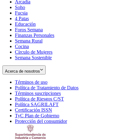
Arcadia
Soho
Opens
Fucsia
in
Opens
4 Patas
new
in
Educación
window
new
Foros Semana
window
Finanzas Personales
Semana Rural
Cocina
Círculo de Mujeres
Semana Sostenible
Acerca de nosotros
Términos de uso
Opens
Política de Tratamiento de Datos
in
Opens
Términos suscripciones
new
Opens
in
Política de Riesgos C/ST
window
in
Opens
new
Política SAGRILAFT
Opens
new
in
window
Certificación ISSN
Opens
in
window
new
TyC Plan de Gobierno
in
new
Opens
window
Protección del consumidor
new
window
in
Opens
window
new
in
window
new
window