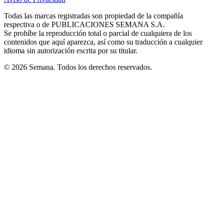
new
new
new
new
new
in
window
window
window
window
window
Todas las marcas registradas son propiedad de la compañía
new
respectiva o de PUBLICACIONES SEMANA S.A.
window
Se prohíbe la reproducción total o parcial de cualquiera de los
contenidos que aquí aparezca, así como su traducción a cualquier
idioma sin autorización escrita por su titular.
© 2026 Semana. Todos los derechos reservados.