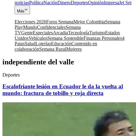
noticias
Política
Nación
Dinero
Deportes
Opinión
Impresa
Jet Set
Más
Elecciones 2026
Foros Semana
Mejor Colombia
Semana
Play
Mundo
Confidenciales
Semana
TV
Gente
Especiales
Arcadia
Tecnología
Turismo
Estados
Unidos
Vehículos
Semana Sostenible
Finanzas Personales
4
Patas
Salud
Loterías
Educación
Contenido en
colaboración
Semana Rural
Mujeres
independiente del valle
Deportes
Escalofriante lesión en Ecuador le da la vuelta al
mundo: fractura de tobillo y roja directa