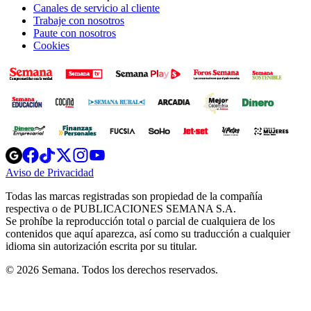
Canales de servicio al cliente
Trabaje con nosotros
Paute con nosotros
Cookies
Opens
Opens
Opens
Opens
Opens
in
in
in
in
in
Aviso de Privacidad
Opens
new
new
new
new
new
in
window
window
window
window
window
Todas las marcas registradas son propiedad de la compañía
new
respectiva o de PUBLICACIONES SEMANA S.A.
window
Se prohíbe la reproducción total o parcial de cualquiera de los
contenidos que aquí aparezca, así como su traducción a cualquier
idioma sin autorización escrita por su titular.
© 2026 Semana. Todos los derechos reservados.