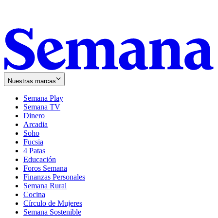
Nuestras marcas
Semana Play
Semana TV
Dinero
Arcadia
Soho
Opens
Fucsia
in
Opens
4 Patas
new
in
Educación
window
new
Foros Semana
window
Finanzas Personales
Semana Rural
Cocina
Círculo de Mujeres
Semana Sostenible