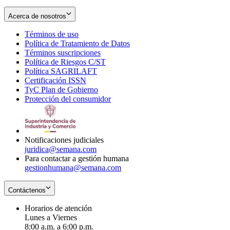
Acerca de nosotros
Términos de uso
Opens
Política de Tratamiento de Datos
in
Opens
Términos suscripciones
new
Opens
in
Política de Riesgos C/ST
window
in
Opens
new
Política SAGRILAFT
Opens
new
in
window
Certificación ISSN
Opens
in
window
new
TyC Plan de Gobierno
in
new
Opens
window
Protección del consumidor
new
window
in
Opens
window
new
in
window
new
window
Notificaciones judiciales
juridica@semana.com
Para contactar a gestión humana
gestionhumana@semana.com
Contáctenos
Horarios de atención
Lunes a Viernes
8:00 a.m. a 6:00 p.m.