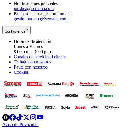
Notificaciones judiciales
juridica@semana.com
Para contactar a gestión humana
gestionhumana@semana.com
Contáctenos
Horarios de atención
Lunes a Viernes
8:00 a.m. a 6:00 p.m.
Canales de servicio al cliente
Trabaje con nosotros
Paute con nosotros
Cookies
Opens
Opens
Opens
Opens
Opens
in
in
in
in
in
Aviso de Privacidad
Opens
new
new
new
new
new