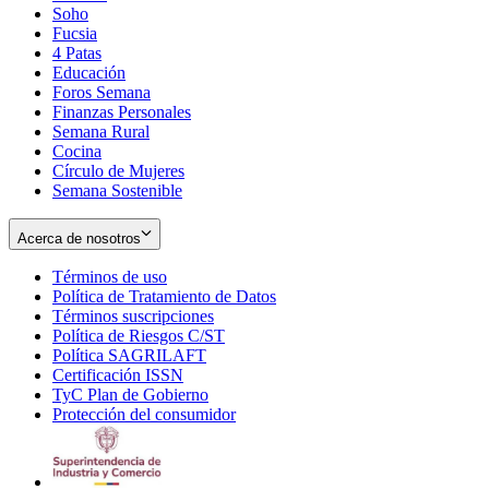
Soho
Opens
Fucsia
in
Opens
4 Patas
new
in
Educación
window
new
Foros Semana
window
Finanzas Personales
Semana Rural
Cocina
Círculo de Mujeres
Semana Sostenible
Acerca de nosotros
Términos de uso
Opens
Política de Tratamiento de Datos
in
Opens
Términos suscripciones
new
Opens
in
Política de Riesgos C/ST
window
in
Opens
new
Política SAGRILAFT
Opens
new
in
window
Certificación ISSN
Opens
in
window
new
TyC Plan de Gobierno
in
new
Opens
window
Protección del consumidor
new
window
in
Opens
window
new
in
window
new
window