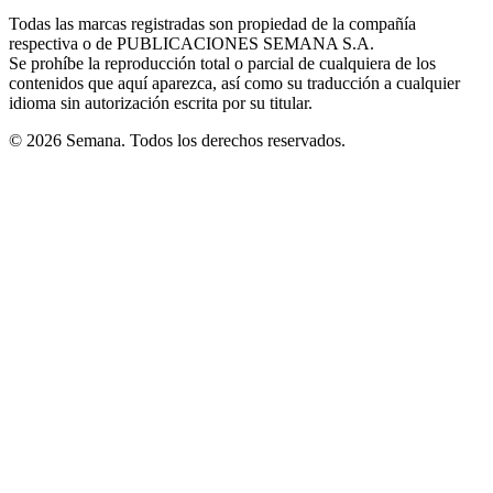
in
window
window
window
window
window
Todas las marcas registradas son propiedad de la compañía
new
respectiva o de PUBLICACIONES SEMANA S.A.
window
Se prohíbe la reproducción total o parcial de cualquiera de los
contenidos que aquí aparezca, así como su traducción a cualquier
idioma sin autorización escrita por su titular.
© 2026 Semana. Todos los derechos reservados.