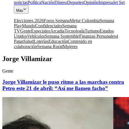
noticias
Política
Nación
Dinero
Deportes
Opinión
Impresa
Jet Set
Más
Elecciones 2026
Foros Semana
Mejor Colombia
Semana
Play
Mundo
Confidenciales
Semana
TV
Gente
Especiales
Arcadia
Tecnología
Turismo
Estados
Unidos
Vehículos
Semana Sostenible
Finanzas Personales
4
Patas
Salud
Loterías
Educación
Contenido en
colaboración
Semana Rural
Mujeres
Jorge Villamizar
Gente
Jorge Villamizar le puso ritmo a las marchas contra
Petro este 21 de abril: “Así me llamen facho”