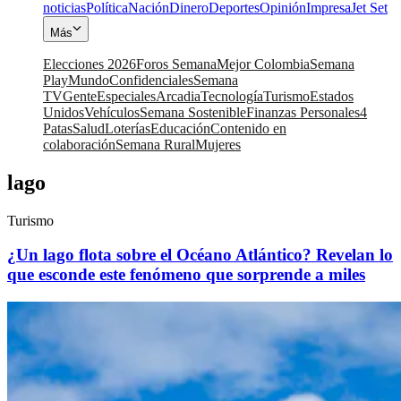
noticias
Política
Nación
Dinero
Deportes
Opinión
Impresa
Jet Set
Más
Elecciones 2026
Foros Semana
Mejor Colombia
Semana
Play
Mundo
Confidenciales
Semana
TV
Gente
Especiales
Arcadia
Tecnología
Turismo
Estados
Unidos
Vehículos
Semana Sostenible
Finanzas Personales
4
Patas
Salud
Loterías
Educación
Contenido en
colaboración
Semana Rural
Mujeres
lago
Turismo
¿Un lago flota sobre el Océano Atlántico? Revelan lo
que esconde este fenómeno que sorprende a miles