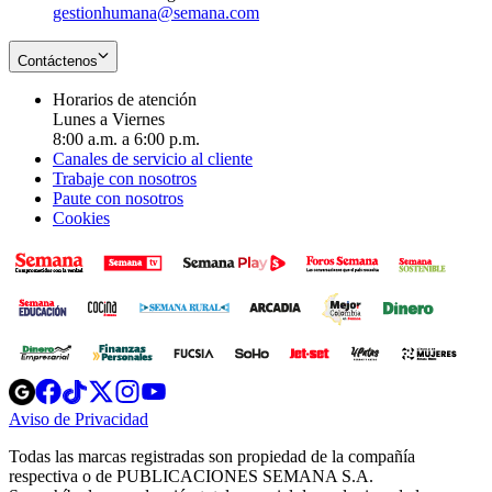
gestionhumana@semana.com
Contáctenos
Horarios de atención
Lunes a Viernes
8:00 a.m. a 6:00 p.m.
Canales de servicio al cliente
Trabaje con nosotros
Paute con nosotros
Cookies
Opens
Opens
Opens
Opens
Opens
in
in
in
in
in
Aviso de Privacidad
Opens
new
new
new
new
new
in
window
window
window
window
window
Todas las marcas registradas son propiedad de la compañía
new
respectiva o de PUBLICACIONES SEMANA S.A.
window