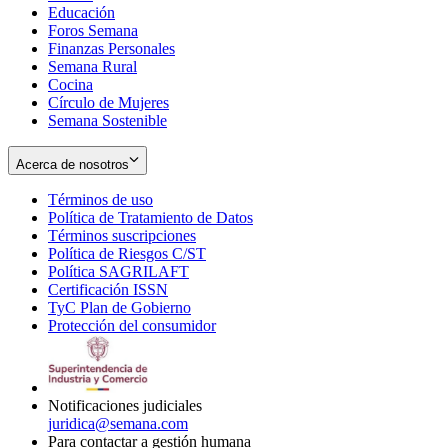
Educación
window
new
Foros Semana
window
Finanzas Personales
Semana Rural
Cocina
Círculo de Mujeres
Semana Sostenible
Acerca de nosotros
Términos de uso
Opens
Política de Tratamiento de Datos
in
Opens
Términos suscripciones
new
Opens
in
Política de Riesgos C/ST
window
in
Opens
new
Política SAGRILAFT
Opens
new
in
window
Certificación ISSN
Opens
in
window
new
TyC Plan de Gobierno
in
new
Opens
window
Protección del consumidor
new
window
in
Opens
window
new
in
window
new
window
Notificaciones judiciales
juridica@semana.com
Para contactar a gestión humana