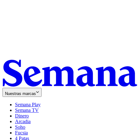
Nuestras marcas
Semana Play
Semana TV
Dinero
Arcadia
Soho
Opens
Fucsia
in
Opens
4 Patas
new
in