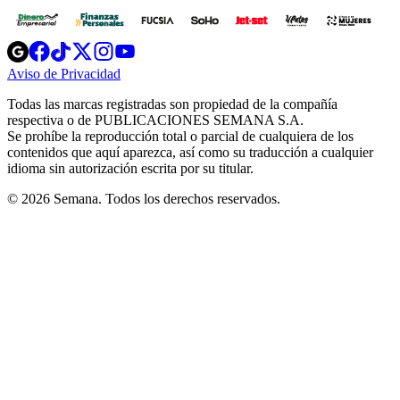
Opens
Opens
Opens
Opens
Opens
in
in
in
in
in
Aviso de Privacidad
Opens
new
new
new
new
new
in
window
window
window
window
window
Todas las marcas registradas son propiedad de la compañía
new
respectiva o de PUBLICACIONES SEMANA S.A.
window
Se prohíbe la reproducción total o parcial de cualquiera de los
contenidos que aquí aparezca, así como su traducción a cualquier
idioma sin autorización escrita por su titular.
© 2026 Semana. Todos los derechos reservados.