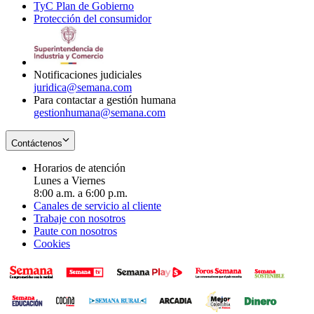
TyC Plan de Gobierno
in
new
Opens
window
Protección del consumidor
new
window
in
Opens
window
new
in
window
new
window
Notificaciones judiciales
juridica@semana.com
Para contactar a gestión humana
gestionhumana@semana.com
Contáctenos
Horarios de atención
Lunes a Viernes
8:00 a.m. a 6:00 p.m.
Canales de servicio al cliente
Trabaje con nosotros
Paute con nosotros
Cookies