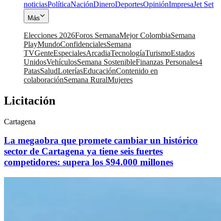
noticias
Política
Nación
Dinero
Deportes
Opinión
Impresa
Jet Set
Más
Elecciones 2026
Foros Semana
Mejor Colombia
Semana
Play
Mundo
Confidenciales
Semana
TV
Gente
Especiales
Arcadia
Tecnología
Turismo
Estados
Unidos
Vehículos
Semana Sostenible
Finanzas Personales
4
Patas
Salud
Loterías
Educación
Contenido en
colaboración
Semana Rural
Mujeres
Licitación
Cartagena
La megaobra que promete cambiar un histórico
sector de Cartagena ya tiene seis fuertes
competidores: supera los $94.000 millones