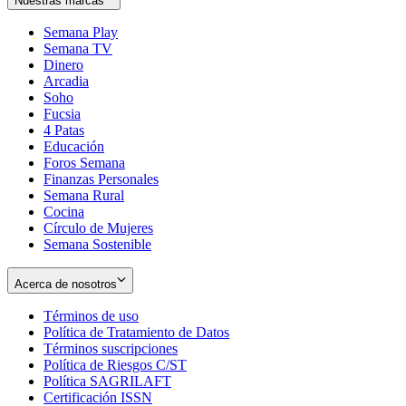
Nuestras marcas
Semana Play
Semana TV
Dinero
Arcadia
Soho
Opens
Fucsia
in
Opens
4 Patas
new
in
Educación
window
new
Foros Semana
window
Finanzas Personales
Semana Rural
Cocina
Círculo de Mujeres
Semana Sostenible
Acerca de nosotros
Términos de uso
Opens
Política de Tratamiento de Datos
in
Opens
Términos suscripciones
new
Opens
in
Política de Riesgos C/ST
window
in
Opens
new
Política SAGRILAFT
Opens
new
in
window
Certificación ISSN
Opens
in
window
new