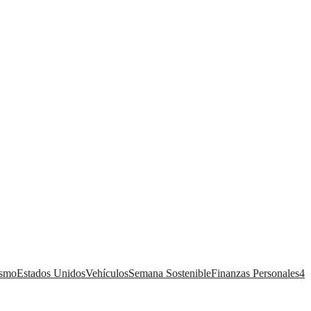
ismo
Estados Unidos
Vehículos
Semana Sostenible
Finanzas Personales
4