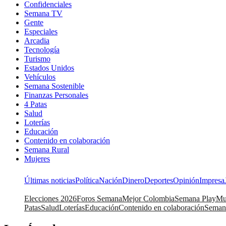
Confidenciales
Semana TV
Gente
Especiales
Arcadia
Tecnología
Turismo
Estados Unidos
Vehículos
Semana Sostenible
Finanzas Personales
4 Patas
Salud
Loterías
Educación
Contenido en colaboración
Semana Rural
Mujeres
Últimas noticias
Política
Nación
Dinero
Deportes
Opinión
Impresa
Elecciones 2026
Foros Semana
Mejor Colombia
Semana Play
Mu
Patas
Salud
Loterías
Educación
Contenido en colaboración
Seman