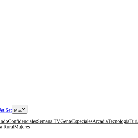
Jet Set
Más
ndo
Confidenciales
Semana TV
Gente
Especiales
Arcadia
Tecnología
Tur
a Rural
Mujeres