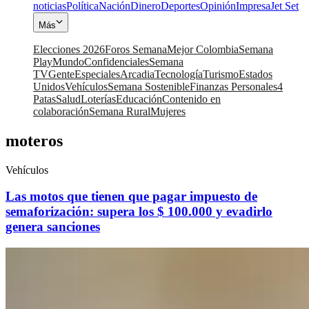
noticias
Política
Nación
Dinero
Deportes
Opinión
Impresa
Jet Set
Más
Elecciones 2026
Foros Semana
Mejor Colombia
Semana
Play
Mundo
Confidenciales
Semana
TV
Gente
Especiales
Arcadia
Tecnología
Turismo
Estados
Unidos
Vehículos
Semana Sostenible
Finanzas Personales
4
Patas
Salud
Loterías
Educación
Contenido en
colaboración
Semana Rural
Mujeres
moteros
Vehículos
Las motos que tienen que pagar impuesto de
semaforización: supera los $ 100.000 y evadirlo
genera sanciones