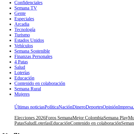
Confidenciales
Semana TV
Gente
Especiales
Arcadia
Tecnología
Turismo
Estados Unidos
Vehículos
Semana Sostenible
Finanzas Personales
4 Patas
Salud
Loterías
Educación
Contenido en colaboración
Semana Rural
Mujeres
Últimas noticias
Política
Nación
Dinero
Deportes
Opinión
Impresa
Elecciones 2026
Foros Semana
Mejor Colombia
Semana Play
Mu
Patas
Salud
Loterías
Educación
Contenido en colaboración
Seman