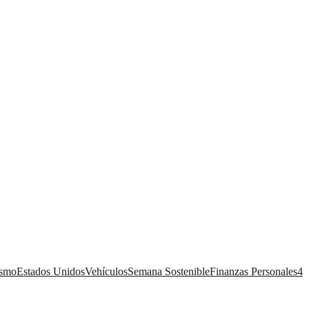
ismo
Estados Unidos
Vehículos
Semana Sostenible
Finanzas Personales
4