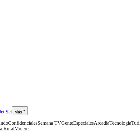
Jet Set
Más
ndo
Confidenciales
Semana TV
Gente
Especiales
Arcadia
Tecnología
Tur
a Rural
Mujeres