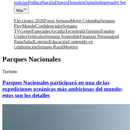
noticias
Política
Nación
Dinero
Deportes
Opinión
Impresa
Jet Set
Más
Elecciones 2026
Foros Semana
Mejor Colombia
Semana
Play
Mundo
Confidenciales
Semana
TV
Gente
Especiales
Arcadia
Tecnología
Turismo
Estados
Unidos
Vehículos
Semana Sostenible
Finanzas Personales
4
Patas
Salud
Loterías
Educación
Contenido en
colaboración
Semana Rural
Mujeres
Parques Nacionales
Turismo
Parques Nacionales participará en una de las
expediciones oceánicas más ambiciosas del mundo;
estos son los detalles