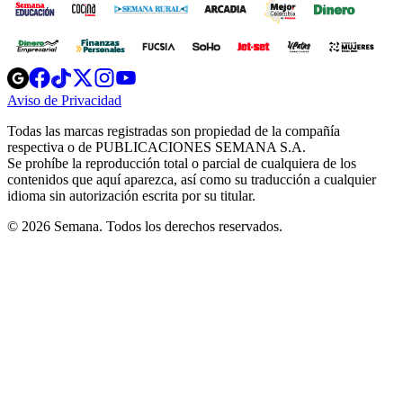
Opens
Opens
Opens
Opens
Opens
in
in
in
in
in
Aviso de Privacidad
Opens
new
new
new
new
new
in
window
window
window
window
window
Todas las marcas registradas son propiedad de la compañía
new
respectiva o de PUBLICACIONES SEMANA S.A.
window
Se prohíbe la reproducción total o parcial de cualquiera de los
contenidos que aquí aparezca, así como su traducción a cualquier
idioma sin autorización escrita por su titular.
© 2026 Semana. Todos los derechos reservados.