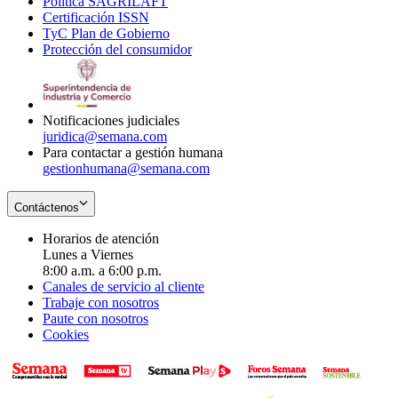
Política SAGRILAFT
Opens
new
in
window
Certificación ISSN
Opens
in
window
new
TyC Plan de Gobierno
in
new
Opens
window
Protección del consumidor
new
window
in
Opens
window
new
in
window
new
window
Notificaciones judiciales
juridica@semana.com
Para contactar a gestión humana
gestionhumana@semana.com
Contáctenos
Horarios de atención
Lunes a Viernes
8:00 a.m. a 6:00 p.m.
Canales de servicio al cliente
Trabaje con nosotros
Paute con nosotros
Cookies