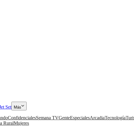
Jet Set
Más
ndo
Confidenciales
Semana TV
Gente
Especiales
Arcadia
Tecnología
Tur
a Rural
Mujeres