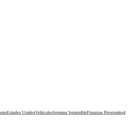
ismo
Estados Unidos
Vehículos
Semana Sostenible
Finanzas Personales
4