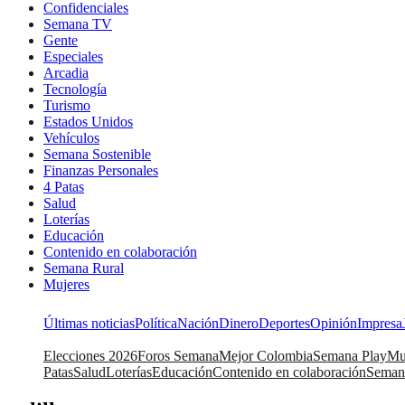
Confidenciales
Semana TV
Gente
Especiales
Arcadia
Tecnología
Turismo
Estados Unidos
Vehículos
Semana Sostenible
Finanzas Personales
4 Patas
Salud
Loterías
Educación
Contenido en colaboración
Semana Rural
Mujeres
Últimas noticias
Política
Nación
Dinero
Deportes
Opinión
Impresa
Elecciones 2026
Foros Semana
Mejor Colombia
Semana Play
Mu
Patas
Salud
Loterías
Educación
Contenido en colaboración
Seman