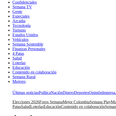
Confidenciales
Semana TV
Gente
Especiales
Arcadia
Tecnología
Turismo
Estados Unidos
Vehículos
Semana Sostenible
Finanzas Personales
4 Patas
Salud
Loterías
Educación
Contenido en colaboración
Semana Rural
Mujeres
Últimas noticias
Política
Nación
Dinero
Deportes
Opinión
Impresa
Elecciones 2026
Foros Semana
Mejor Colombia
Semana Play
Mu
Patas
Salud
Loterías
Educación
Contenido en colaboración
Seman