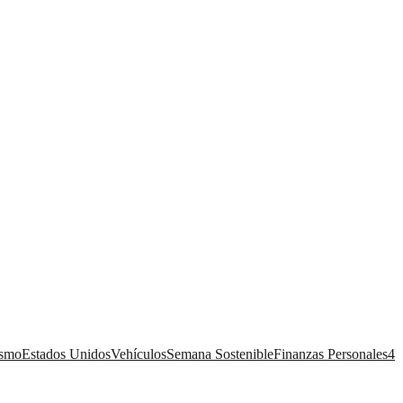
ismo
Estados Unidos
Vehículos
Semana Sostenible
Finanzas Personales
4