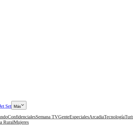
Jet Set
Más
ndo
Confidenciales
Semana TV
Gente
Especiales
Arcadia
Tecnología
Tur
a Rural
Mujeres