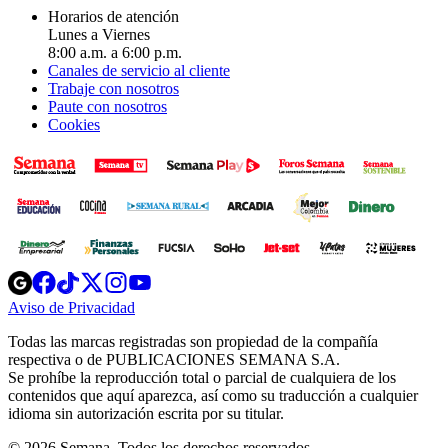
Horarios de atención
Lunes a Viernes
8:00 a.m. a 6:00 p.m.
Canales de servicio al cliente
Trabaje con nosotros
Paute con nosotros
Cookies
Opens
Opens
Opens
Opens
Opens
in
in
in
in
in
Aviso de Privacidad
Opens
new
new
new
new
new
in
window
window
window
window
window
Todas las marcas registradas son propiedad de la compañía
new
respectiva o de PUBLICACIONES SEMANA S.A.
window
Se prohíbe la reproducción total o parcial de cualquiera de los
contenidos que aquí aparezca, así como su traducción a cualquier
idioma sin autorización escrita por su titular.
© 2026 Semana. Todos los derechos reservados.