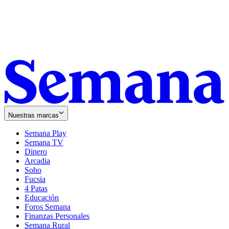
Nuestras marcas
Semana Play
Semana TV
Dinero
Arcadia
Soho
Opens
Fucsia
in
Opens
4 Patas
new
in
Educación
window
new
Foros Semana
window
Finanzas Personales
Semana Rural