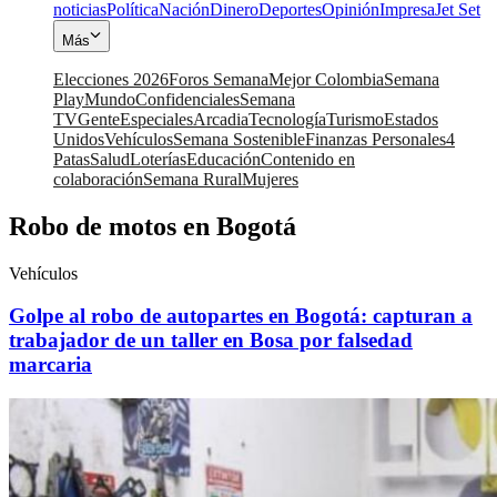
noticias
Política
Nación
Dinero
Deportes
Opinión
Impresa
Jet Set
Más
Elecciones 2026
Foros Semana
Mejor Colombia
Semana
Play
Mundo
Confidenciales
Semana
TV
Gente
Especiales
Arcadia
Tecnología
Turismo
Estados
Unidos
Vehículos
Semana Sostenible
Finanzas Personales
4
Patas
Salud
Loterías
Educación
Contenido en
colaboración
Semana Rural
Mujeres
Robo de motos en Bogotá
Vehículos
Golpe al robo de autopartes en Bogotá: capturan a
trabajador de un taller en Bosa por falsedad
marcaria