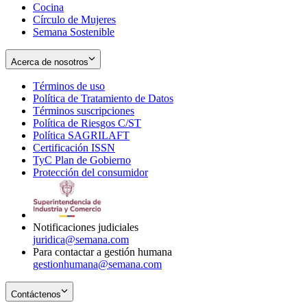
Cocina
Círculo de Mujeres
Semana Sostenible
Acerca de nosotros
Términos de uso
Opens
Política de Tratamiento de Datos
in
Opens
Términos suscripciones
new
Opens
in
Política de Riesgos C/ST
window
in
Opens
new
Política SAGRILAFT
Opens
new
in
window
Certificación ISSN
Opens
in
window
new
TyC Plan de Gobierno
in
new
Opens
window
Protección del consumidor
new
window
in
Opens
window
new
in
window
new
window
Notificaciones judiciales
juridica@semana.com
Para contactar a gestión humana
gestionhumana@semana.com
Contáctenos