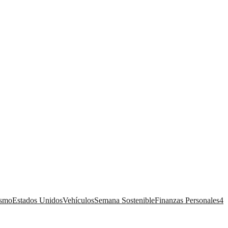
ismo
Estados Unidos
Vehículos
Semana Sostenible
Finanzas Personales
4