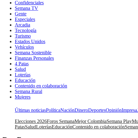
Confidenciales
Semana TV
Gente
Especiales
Arcadia
Tecnología
Turismo
Estados Unidos
Vehículos
Semana Sostenible
Finanzas Personales
4 Patas
Salud
Loterías
Educación
Contenido en colaboración
Semana Rural
Mujeres
Últimas noticias
Política
Nación
Dinero
Deportes
Opinión
Impresa
Elecciones 2026
Foros Semana
Mejor Colombia
Semana Play
Mu
Patas
Salud
Loterías
Educación
Contenido en colaboración
Seman