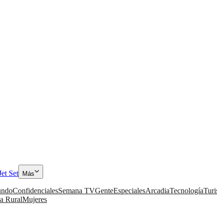
Jet Set
Más
ndo
Confidenciales
Semana TV
Gente
Especiales
Arcadia
Tecnología
Tur
a Rural
Mujeres