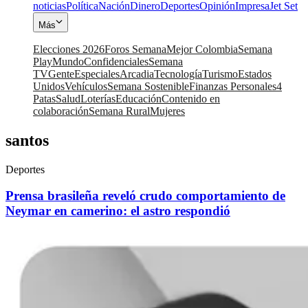
noticias
Política
Nación
Dinero
Deportes
Opinión
Impresa
Jet Set
Más
Elecciones 2026
Foros Semana
Mejor Colombia
Semana
Play
Mundo
Confidenciales
Semana
TV
Gente
Especiales
Arcadia
Tecnología
Turismo
Estados
Unidos
Vehículos
Semana Sostenible
Finanzas Personales
4
Patas
Salud
Loterías
Educación
Contenido en
colaboración
Semana Rural
Mujeres
santos
Deportes
Prensa brasileña reveló crudo comportamiento de
Neymar en camerino: el astro respondió