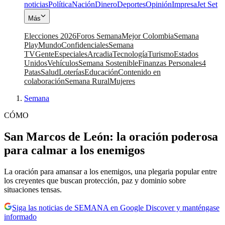
noticias
Política
Nación
Dinero
Deportes
Opinión
Impresa
Jet Set
Más
Elecciones 2026
Foros Semana
Mejor Colombia
Semana
Play
Mundo
Confidenciales
Semana
TV
Gente
Especiales
Arcadia
Tecnología
Turismo
Estados
Unidos
Vehículos
Semana Sostenible
Finanzas Personales
4
Patas
Salud
Loterías
Educación
Contenido en
colaboración
Semana Rural
Mujeres
Semana
CÓMO
San Marcos de León: la oración poderosa
para calmar a los enemigos
La oración para amansar a los enemigos, una plegaria popular entre
los creyentes que buscan protección, paz y dominio sobre
situaciones tensas.
Siga las noticias de SEMANA en Google Discover y manténgase
informado