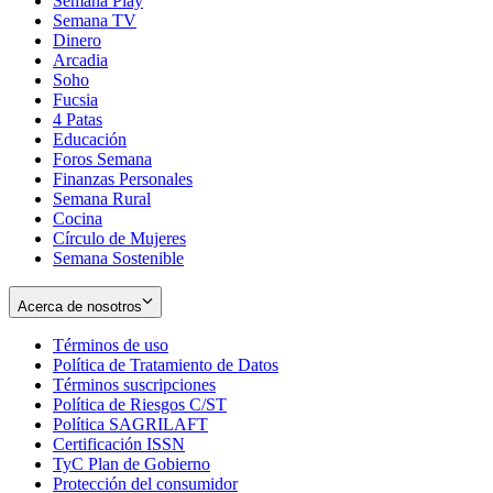
Semana Play
Semana TV
Dinero
Arcadia
Soho
Opens
Fucsia
in
Opens
4 Patas
new
in
Educación
window
new
Foros Semana
window
Finanzas Personales
Semana Rural
Cocina
Círculo de Mujeres
Semana Sostenible
Acerca de nosotros
Términos de uso
Opens
Política de Tratamiento de Datos
in
Opens
Términos suscripciones
new
Opens
in
Política de Riesgos C/ST
window
in
Opens
new
Política SAGRILAFT
Opens
new
in
window
Certificación ISSN
Opens
in
window
new
TyC Plan de Gobierno
in
new
Opens
window
Protección del consumidor
new
window
in
Opens