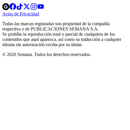
Opens
Opens
Opens
Opens
Opens
in
in
in
in
in
Aviso de Privacidad
Opens
new
new
new
new
new
in
window
window
window
window
window
Todas las marcas registradas son propiedad de la compañía
new
respectiva o de PUBLICACIONES SEMANA S.A.
window
Se prohíbe la reproducción total o parcial de cualquiera de los
contenidos que aquí aparezca, así como su traducción a cualquier
idioma sin autorización escrita por su titular.
© 2026 Semana. Todos los derechos reservados.