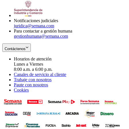
window
new
in
window
new
window
Notificaciones judiciales
juridica@semana.com
Para contactar a gestión humana
gestionhumana@semana.com
Contáctenos
Horarios de atención
Lunes a Viernes
8:00 a.m. a 6:00 p.m.
Canales de servicio al cliente
Trabaje con nosotros
Paute con nosotros
Cookies