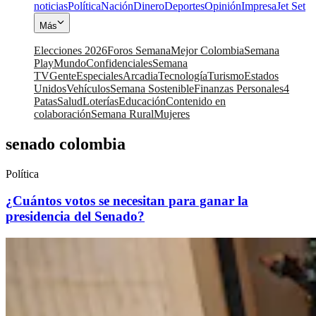
noticias
Política
Nación
Dinero
Deportes
Opinión
Impresa
Jet Set
Más
Elecciones 2026
Foros Semana
Mejor Colombia
Semana
Play
Mundo
Confidenciales
Semana
TV
Gente
Especiales
Arcadia
Tecnología
Turismo
Estados
Unidos
Vehículos
Semana Sostenible
Finanzas Personales
4
Patas
Salud
Loterías
Educación
Contenido en
colaboración
Semana Rural
Mujeres
senado colombia
Política
¿Cuántos votos se necesitan para ganar la
presidencia del Senado?