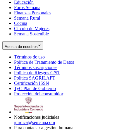
Educación
window
new
Foros Semana
window
Finanzas Personales
Semana Rural
Cocina
Círculo de Mujeres
Semana Sostenible
Acerca de nosotros
Términos de uso
Opens
Política de Tratamiento de Datos
in
Opens
Términos suscripciones
new
Opens
in
Política de Riesgos C/ST
window
in
Opens
new
Política SAGRILAFT
Opens
new
in
window
Certificación ISSN
Opens
in
window
new
TyC Plan de Gobierno
in
new
Opens
window
Protección del consumidor
new
window
in
Opens
window
new
in
window
new
window
Notificaciones judiciales
juridica@semana.com
Para contactar a gestión humana