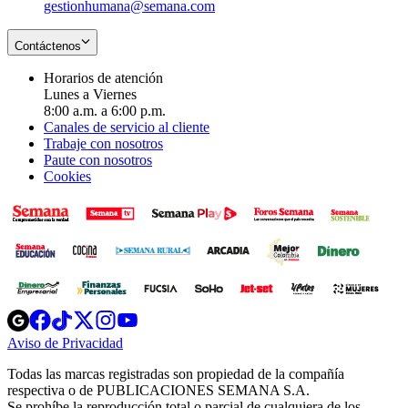
gestionhumana@semana.com
Contáctenos
Horarios de atención
Lunes a Viernes
8:00 a.m. a 6:00 p.m.
Canales de servicio al cliente
Trabaje con nosotros
Paute con nosotros
Cookies
Opens
Opens
Opens
Opens
Opens
in
in
in
in
in
Aviso de Privacidad
Opens
new
new
new
new
new
in
window
window
window
window
window
Todas las marcas registradas son propiedad de la compañía
new
respectiva o de PUBLICACIONES SEMANA S.A.
window
Se prohíbe la reproducción total o parcial de cualquiera de los