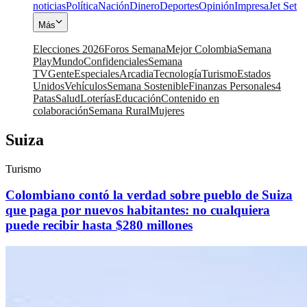
noticias
Política
Nación
Dinero
Deportes
Opinión
Impresa
Jet Set
Más
Elecciones 2026
Foros Semana
Mejor Colombia
Semana
Play
Mundo
Confidenciales
Semana
TV
Gente
Especiales
Arcadia
Tecnología
Turismo
Estados
Unidos
Vehículos
Semana Sostenible
Finanzas Personales
4
Patas
Salud
Loterías
Educación
Contenido en
colaboración
Semana Rural
Mujeres
Suiza
Turismo
Colombiano contó la verdad sobre pueblo de Suiza
que paga por nuevos habitantes: no cualquiera
puede recibir hasta $280 millones