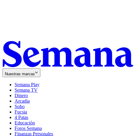
Nuestras marcas
Semana Play
Semana TV
Dinero
Arcadia
Soho
Opens
Fucsia
in
Opens
4 Patas
new
in
Educación
window
new
Foros Semana
window
Finanzas Personales