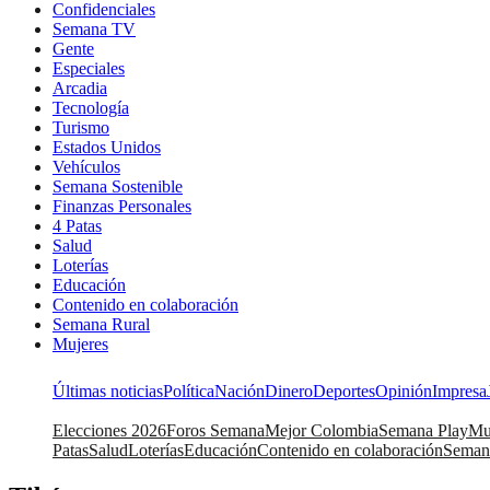
Confidenciales
Semana TV
Gente
Especiales
Arcadia
Tecnología
Turismo
Estados Unidos
Vehículos
Semana Sostenible
Finanzas Personales
4 Patas
Salud
Loterías
Educación
Contenido en colaboración
Semana Rural
Mujeres
Últimas noticias
Política
Nación
Dinero
Deportes
Opinión
Impresa
Elecciones 2026
Foros Semana
Mejor Colombia
Semana Play
Mu
Patas
Salud
Loterías
Educación
Contenido en colaboración
Seman