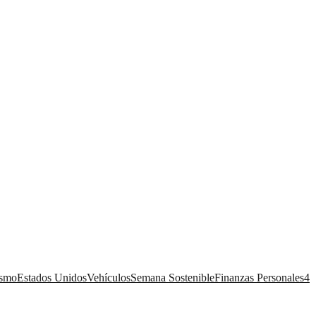
ismo
Estados Unidos
Vehículos
Semana Sostenible
Finanzas Personales
4