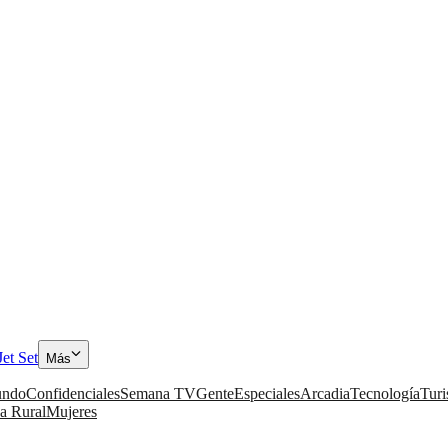
Jet Set
Más
ndo
Confidenciales
Semana TV
Gente
Especiales
Arcadia
Tecnología
Tur
a Rural
Mujeres