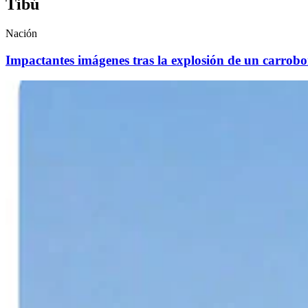
Tibú
Nación
Impactantes imágenes tras la explosión de un carrob