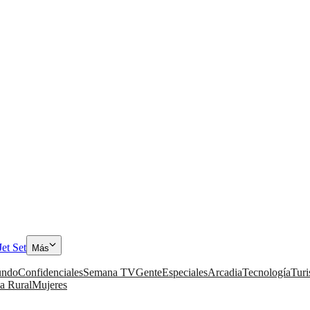
Jet Set
Más
ndo
Confidenciales
Semana TV
Gente
Especiales
Arcadia
Tecnología
Tur
a Rural
Mujeres