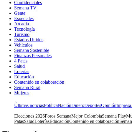
Confidenciales
Semana TV
Gente
Especiales
Arcadia
Tecnología
Turismo
Estados Unidos
Vehículos
Semana Sostenible
Finanzas Personales
4 Patas
Salud
Loterías
Educación
Contenido en colaboración
Semana Rural
Mujeres
Últimas noticias
Política
Nación
Dinero
Deportes
Opinión
Impresa
Elecciones 2026
Foros Semana
Mejor Colombia
Semana Play
Mu
Patas
Salud
Loterías
Educación
Contenido en colaboración
Seman