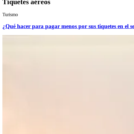
Tiquetes aéreos
Turismo
¿Qué hacer para pagar menos por sus tiquetes en el s