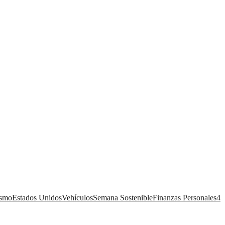
ismo
Estados Unidos
Vehículos
Semana Sostenible
Finanzas Personales
4