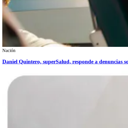
Nación
Daniel Quintero, superSalud, responde a denuncias so