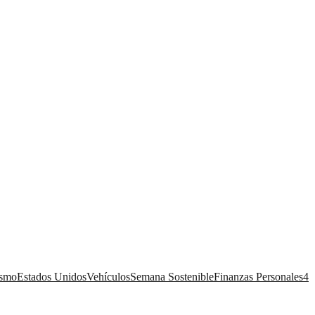
ismo
Estados Unidos
Vehículos
Semana Sostenible
Finanzas Personales
4