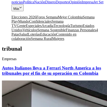
noticias
Política
Nación
Dinero
Deportes
Opinión
Impresa
Jet Set
Más
Elecciones 2026
Foros Semana
Mejor Colombia
Semana
Play
Mundo
Confidenciales
Semana
TV
Gente
Especiales
Arcadia
Tecnología
Turismo
Estados
Unidos
Vehículos
Semana Sostenible
Finanzas Personales
4
Patas
Salud
Loterías
Educación
Contenido en
colaboración
Semana Rural
Mujeres
tribunal
Empresas
Autos Italianos lleva a Ferrari North America a los
tribunales por el fin de su operación en Colombia