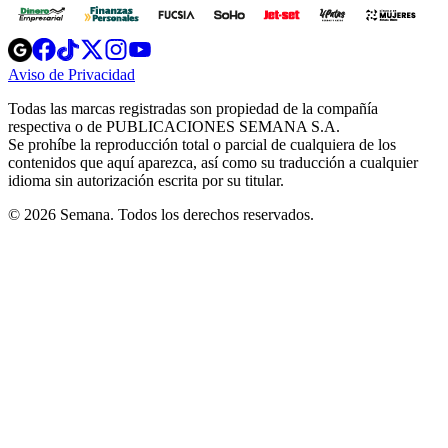
Opens
Opens
Opens
Opens
Opens
in
in
in
in
in
Aviso de Privacidad
Opens
new
new
new
new
new
in
window
window
window
window
window
Todas las marcas registradas son propiedad de la compañía
new
respectiva o de PUBLICACIONES SEMANA S.A.
window
Se prohíbe la reproducción total o parcial de cualquiera de los
contenidos que aquí aparezca, así como su traducción a cualquier
idioma sin autorización escrita por su titular.
© 2026 Semana. Todos los derechos reservados.