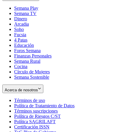
Semana Play
Semana TV
Dinero
Arcadia
Soho
Opens
Fucsia
in
Opens
4 Patas
new
in
Educación
window
new
Foros Semana
window
Finanzas Personales
Semana Rural
Cocina
Círculo de Mujeres
Semana Sostenible
Acerca de nosotros
Términos de uso
Opens
Política de Tratamiento de Datos
in
Opens
Términos suscripciones
new
Opens
in
Política de Riesgos C/ST
window
in
Opens
new
Política SAGRILAFT
Opens
new
in
window
Certificación ISSN
Opens
in
window
new