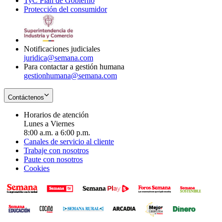
TyC Plan de Gobierno
in
new
Opens
window
Protección del consumidor
new
window
in
Opens
window
new
in
window
new
window
Notificaciones judiciales
juridica@semana.com
Para contactar a gestión humana
gestionhumana@semana.com
Contáctenos
Horarios de atención
Lunes a Viernes
8:00 a.m. a 6:00 p.m.
Canales de servicio al cliente
Trabaje con nosotros
Paute con nosotros
Cookies