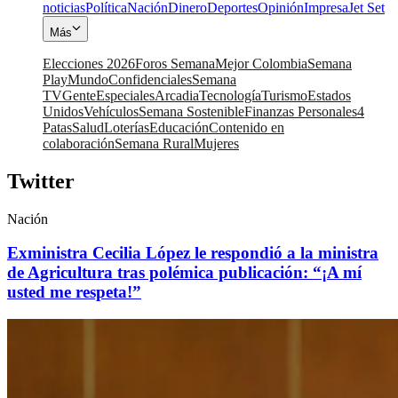
noticias
Política
Nación
Dinero
Deportes
Opinión
Impresa
Jet Set
Más
Elecciones 2026
Foros Semana
Mejor Colombia
Semana
Play
Mundo
Confidenciales
Semana
TV
Gente
Especiales
Arcadia
Tecnología
Turismo
Estados
Unidos
Vehículos
Semana Sostenible
Finanzas Personales
4
Patas
Salud
Loterías
Educación
Contenido en
colaboración
Semana Rural
Mujeres
Twitter
Nación
Exministra Cecilia López le respondió a la ministra
de Agricultura tras polémica publicación: “¡A mí
usted me respeta!”