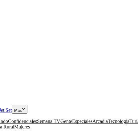
Jet Set
Más
ndo
Confidenciales
Semana TV
Gente
Especiales
Arcadia
Tecnología
Tur
a Rural
Mujeres