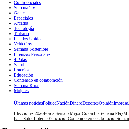
Confidenciales
Semana TV
Gente
Especiales
Arcadia
Tecnología
Turismo
Estados Unidos
Vehículos
Semana Sostenible
Finanzas Personales
4 Patas
Salud
Loterías
Educación
Contenido en colaboración
Semana Rural
Mujeres
Últimas noticias
Política
Nación
Dinero
Deportes
Opinión
Impresa
Elecciones 2026
Foros Semana
Mejor Colombia
Semana Play
Mu
Patas
Salud
Loterías
Educación
Contenido en colaboración
Seman