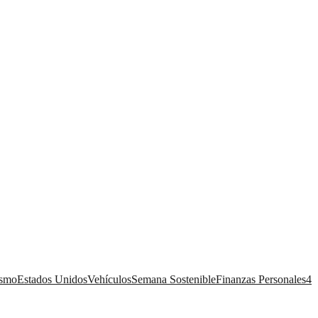
ismo
Estados Unidos
Vehículos
Semana Sostenible
Finanzas Personales
4