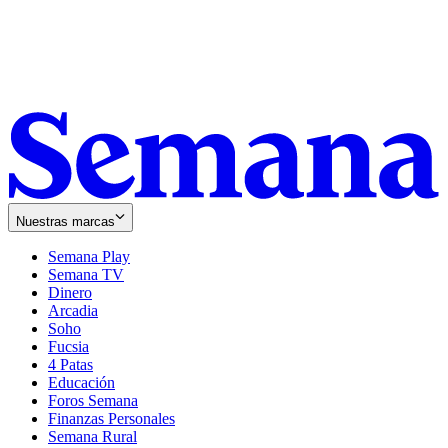
Nuestras marcas
Semana Play
Semana TV
Dinero
Arcadia
Soho
Opens
Fucsia
in
Opens
4 Patas
new
in
Educación
window
new
Foros Semana
window
Finanzas Personales
Semana Rural