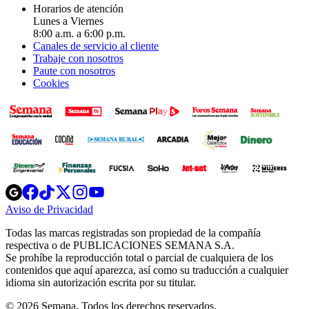
Horarios de atención
Lunes a Viernes
8:00 a.m. a 6:00 p.m.
Canales de servicio al cliente
Trabaje con nosotros
Paute con nosotros
Cookies
Opens
Opens
Opens
Opens
Opens
in
in
in
in
in
Aviso de Privacidad
Opens
new
new
new
new
new
in
window
window
window
window
window
Todas las marcas registradas son propiedad de la compañía
new
respectiva o de PUBLICACIONES SEMANA S.A.
window
Se prohíbe la reproducción total o parcial de cualquiera de los
contenidos que aquí aparezca, así como su traducción a cualquier
idioma sin autorización escrita por su titular.
© 2026 Semana. Todos los derechos reservados.