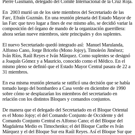
Pierre Gasmann, delegado del Comité Internacional de la Cruz Roja.
En 2003 murió un de los siete miembros del Secretariado de las
Farc, Efraín Guzmán. En una reunión plenaria del Estado Mayor de
las Farc que tuvo lugar a fines de ese mismo año, se decidió variar la
composición del órgano de mando de la organización guerrillera:
ahora serían nueve miembros, siete principales y dos suplentes.
El nuevo Secretariado quedó integrado así: Manuel Marulanda,
Alfonso Cano, Jorge Briceño (Mono Jojoy), Timoleón Jiménez;
Iván Ríos, Raúl Reyes e Iván Márquez. Como suplentes se designó
a Joaquín Gómez y a Mauricio, conocido como el Médico. En el
mismo pleno se definió que el Estado Mayor Central pasara de 22 a
31 miembros.
En esa misma reunión plenaria se ratificó una decisión que se había
tomado luego del bombardeo a Casa verde en diciembre de 1990
sobre cómo se desplazarían los miembros del secretariado en
relación con los distintos Bloques y comandos conjuntos.
De manera que el delegado del Secretariado en el Bloque Oriental
es el Mono Jojoy; el del Comando Conjunto de Occidente y del
Comando Conjunto Central es Alfonso Cano; el del Bloque del
Magdalena Medio es Timochenko; el del Bloque Caribe es Iván
Márquez y el del Bloque Sur era Raúl Reyes. Así el Bloque Sur que