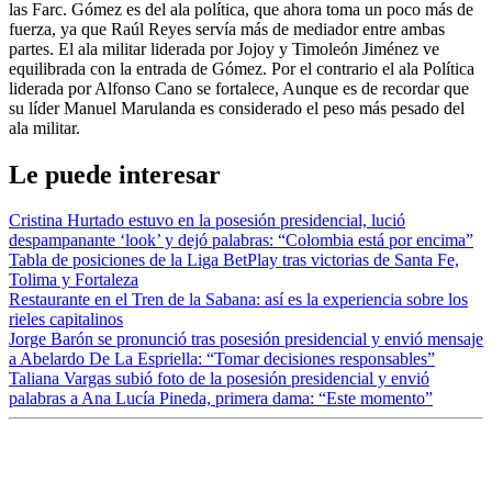
las Farc. Gómez es del ala política, que ahora toma un poco más de
fuerza, ya que Raúl Reyes servía más de mediador entre ambas
partes. El ala militar liderada por Jojoy y Timoleón Jiménez ve
equilibrada con la entrada de Gómez. Por el contrario el ala Política
liderada por Alfonso Cano se fortalece, Aunque es de recordar que
su líder Manuel Marulanda es considerado el peso más pesado del
ala militar.
Le puede interesar
Cristina Hurtado estuvo en la posesión presidencial, lució
despampanante ‘look’ y dejó palabras: “Colombia está por encima”
Tabla de posiciones de la Liga BetPlay tras victorias de Santa Fe,
Tolima y Fortaleza
Restaurante en el Tren de la Sabana: así es la experiencia sobre los
rieles capitalinos
Jorge Barón se pronunció tras posesión presidencial y envió mensaje
a Abelardo De La Espriella: “Tomar decisiones responsables”
Taliana Vargas subió foto de la posesión presidencial y envió
palabras a Ana Lucía Pineda, primera dama: “Este momento”