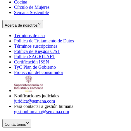
Cocina
Círculo de Mujeres
Semana Sostenible
Acerca de nosotros
Términos de uso
Opens
Política de Tratamiento de Datos
in
Opens
Términos suscripciones
new
Opens
in
Política de Riesgos C/ST
window
in
Opens
new
Política SAGRILAFT
Opens
new
in
window
Certificación ISSN
Opens
in
window
new
TyC Plan de Gobierno
in
new
Opens
window
Protección del consumidor
new
window
in
Opens
window
new
in
window
new
window
Notificaciones judiciales
juridica@semana.com
Para contactar a gestión humana
gestionhumana@semana.com
Contáctenos