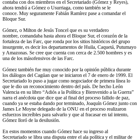
contaba con dos miembros en el Secretariado (Gómez y Reyes),
ahora tendrá a Gómez o Usurriaga, como también se le
conoce. Muy seguramente Fabián Ramírez pase a comandar el
Bloque Sur.
Gómez, o Milton de Jesús Toncel que es su verdadero
nombre, comandaba hasta ahora el Bloque Sur, el corazón de la
fortaleza de las Farc, que ronda por los sitios históricos del grupo
insurgente, es decir los departamentos de Huila, Caquetá, Putumayo
y Amazonas. Se cree que cuenta con cerca de 2.500 hombres y es
una de los másofensivos de las Farc.
Gómez también fue muy conocido por la opinión pública durante
los diálogos del Cagúan que se iniciaron el 7 de enero de 1999. El
Secretariado lo puso a jugar como negociador de primera línea lo
que le dio un reconocimiento dentro del país. De hecho León
Valencia en su libro “Adiós a la Política y Bienvenido a la Guerra”
narra el anécdota que dice que al final del proceso fallido de paz,
cuando ya se estaba dando por terminado, Joaquín Gómez junto con
James Le Moyne delegado de la ONU en el proceso realizaron
esfuerzos increíbles para salvarlo y que al fracasar en tal intento,
Gómez lloró de la desilusión.
En estos momentos cuando Gómez hace su ingreso al
Secretariado se libra una disputa entre el ala política y el militar de