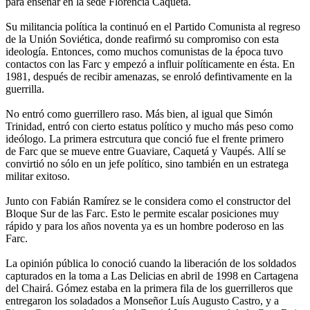
para enseñar en la sede Florencia Caquetá.
Su militancia política la continuó en el Partido Comunista al regreso
de la Unión Soviética, donde reafirmó su compromiso con esta
ideología. Entonces, como muchos comunistas de la época tuvo
contactos con las Farc y empezó a influir políticamente en ésta. En
1981, después de recibir amenazas, se enroló defintivamente en la
guerrilla.
No entró como guerrillero raso. Más bien, al igual que Simón
Trinidad, entró con cierto estatus político y mucho más peso como
ideólogo. La primera estrcutura que conció fue el frente primero
de Farc que se mueve entre Guaviare, Caquetá y Vaupés. Allí se
convirtió no sólo en un jefe político, sino también en un estratega
militar exitoso.
Junto con Fabián Ramírez se le considera como el constructor del
Bloque Sur de las Farc. Esto le permite escalar posiciones muy
rápido y para los años noventa ya es un hombre poderoso en las
Farc.
La opinión pública lo conoció cuando la liberación de los soldados
capturados en la toma a Las Delicias en abril de 1998 en Cartagena
del Chairá. Gómez estaba en la primera fila de los guerrilleros que
entregaron los soladados a Monseñor Luís Augusto Castro, y a