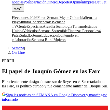
noticias
Política
Nación
Dinero
Deportes
Opinión
Impresa
Jet Set
Más
Elecciones 2026
Foros Semana
Mejor Colombia
Semana
Play
Mundo
Confidenciales
Semana
TV
Gente
Especiales
Arcadia
Tecnología
Turismo
Estados
Unidos
Vehículos
Semana Sostenible
Finanzas Personales
4
Patas
Salud
Loterías
Educación
Contenido en
colaboración
Semana Rural
Mujeres
Semana
|
On Line
PERFIL
El papel de Joaquín Gómez en las Farc
El recientemente designado sucesor de Reyes en el Secretariado de
las Farc, es político curtido y fue comandante militar del Bloque Sur.
Siga las noticias de SEMANA en Google Discover y manténgase
informado